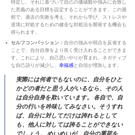
特定し、それに基づいて自己の価値観や強みに合致し
た意義のある目標を設定することができます。この過
程で、過去の失敗を考え、それから学び、ストレスや
逆境に対処するための健全な対処法を開発する機会も
得られます。
セルフコンパッション：
自分の強みや弱点を反省する
ことで、自分自身をより良く受け入れることができま
す。これにより、自己思いやりが育まれ、ネガティブ
な自己語りが減少し、
幸福感
と自信が増加します。
実際には何者でもないのに、自分をひと
かどの者だと思う人がいるなら、その人
は自分自身を欺いています。 各自で、自
分の行いを吟味してみなさい。そうすれ
ば、自分に対してだけは誇れるとして
も、他人に対しては誇ることができない
でしょう。 めいめいが、自分の重荷を