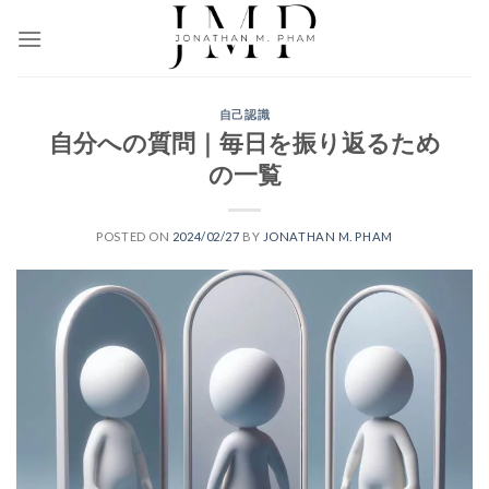
Skip
to
content
自己認識
自分への質問｜毎日を振り返るため
の一覧
POSTED ON
2024/02/27
BY
JONATHAN M. PHAM