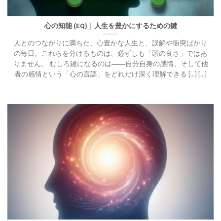
心の知能 (EQ)｜人生を豊かにするための鍵
人とのつながりに満ちた、心豊かな人生と、誤解や衝突ばかり
の毎日。これらを分けるものは、必ずしも「頭の良さ」ではあ
りません。 むしろ鍵になるのは――自分自身の感情、そして他
者の感情という「心の言語」をどれだけ深く理解できる [...] [...]