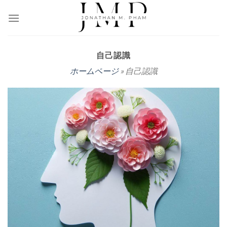
Skip
to
content
自己認識
ホームページ
» 自己認識