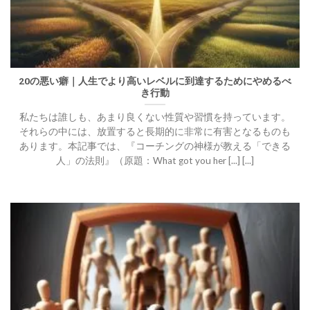
20の悪い癖｜人生でより高いレベルに到達するためにやめるべ
き行動
私たちは誰しも、あまり良くない性質や習慣を持っています。
それらの中には、放置すると長期的に非常に有害となるものも
あります。本記事では、『コーチングの神様が教える「できる
人」の法則』（原題：What got you her [...] [...]