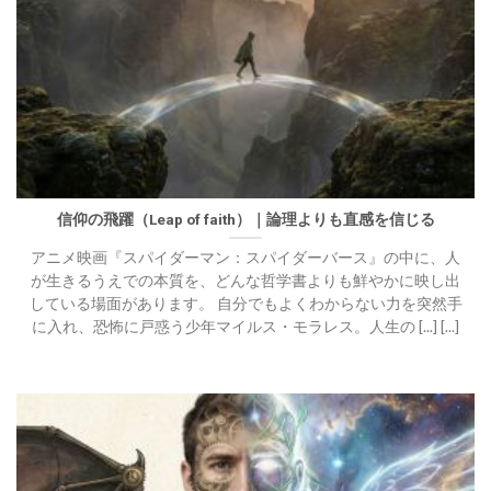
信仰の飛躍（Leap of faith）｜論理よりも直感を信じる
アニメ映画『スパイダーマン：スパイダーバース』の中に、人
が生きるうえでの本質を、どんな哲学書よりも鮮やかに映し出
している場面があります。 自分でもよくわからない力を突然手
に入れ、恐怖に戸惑う少年マイルス・モラレス。人生の [...] [...]