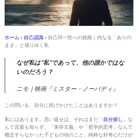
ホーム
»
自己認識
»
自己同一性への旅路｜内なる「ありの
まま」と成りゆく私
なぜ私は“私”であって、他の誰かではな
いのだろう？
ニモ｜映画『ミスター・ノーバディ』
この問いを、自分に投げかけたことはありますか？
私にはあります。思い返せば、それはまだ「
自分探し
」な
んて言葉も知らず、「実存主義」や「哲学的思考」なんて
概念すらなかった子どもの頃のこと。純粋な好奇心だけが