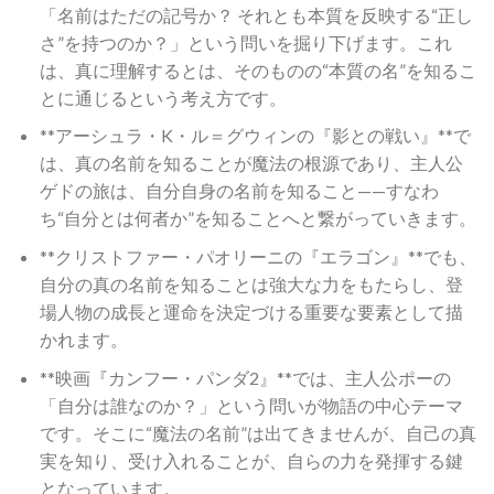
「名前はただの記号か？ それとも本質を反映する“正し
さ”を持つのか？」という問いを掘り下げます。これ
は、真に理解するとは、そのものの“本質の名”を知るこ
とに通じるという考え方です。
**アーシュラ・K・ル＝グウィンの『影との戦い』**で
は、真の名前を知ることが魔法の根源であり、主人公
ゲドの旅は、自分自身の名前を知ること——すなわ
ち“自分とは何者か”を知ることへと繋がっていきます。
**クリストファー・パオリーニの『エラゴン』**でも、
自分の真の名前を知ることは強大な力をもたらし、登
場人物の成長と運命を決定づける重要な要素として描
かれます。
**映画『カンフー・パンダ2』**では、主人公ポーの
「自分は誰なのか？」という問いが物語の中心テーマ
です。そこに“魔法の名前”は出てきませんが、自己の真
実を知り、受け入れることが、自らの力を発揮する鍵
となっています。