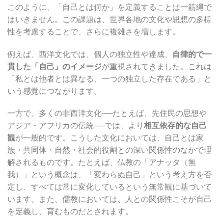
このように、「自己とは何か」を定義することは一筋縄で
はいきません。この課題は、世界各地の文化や思想の多様
性を考慮することで、さらに複雑さを増します。
例えば、西洋文化では、個人の独立性や達成、
自律的で一
貫した「自己」のイメージ
が重視されてきました。これは
「私とは他者とは異なる、一つの独立した存在である」と
いう感覚につながります。
一方で、多くの非西洋文化──たとえば、先住民の思想や
アジア・アフリカの伝統──では、より
相互依存的な自己
観
が一般的です。こうした文化においては、自己とは家
族・共同体・自然・社会的役割との深い関係性のなかで理
解されるものです。たとえば、仏教の「アナッタ（無
我）」という概念は、「変わらぬ自己」という考え方を否
定し、すべては常に変化しているという無常観に基づいて
います。また、儒教においては、人との関係性こそが自己
を定義し、育むものだとされます。