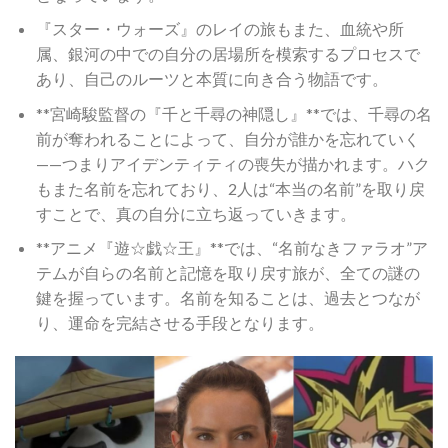
『スター・ウォーズ』のレイの旅もまた、血統や所
属、銀河の中での自分の居場所を模索するプロセスで
あり、自己のルーツと本質に向き合う物語です。
**宮崎駿監督の『千と千尋の神隠し』**では、千尋の名
前が奪われることによって、自分が誰かを忘れていく
——つまりアイデンティティの喪失が描かれます。ハク
もまた名前を忘れており、2人は“本当の名前”を取り戻
すことで、真の自分に立ち返っていきます。
**アニメ『遊☆戯☆王』**では、“名前なきファラオ”ア
テムが自らの名前と記憶を取り戻す旅が、全ての謎の
鍵を握っています。名前を知ることは、過去とつなが
り、運命を完結させる手段となります。