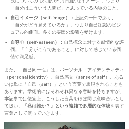
観についての“説明的かつ評価的なイメージ”。つまり
「自分はこういう人間だ」と思っている内容のこと。
自己イメージ（self-image）：
上記の一部であり、
「自分がどう見えているか」、つまり自己認識のビジ
ュアル的側面。多くの要因の影響を受けます。
自尊心（self-esteem）：
自己概念に対する感情的な評
価。「自分がこうであること」に対して感じている価
値や満足感。
また、「自己同一性」は、パーソナル・アイデンティティ
（
personal identity
）、自己感覚（
sense of self
）、ある
いは単に「自己（
self
）」という言葉で表現されることも
あります。学術的にはそれぞれ異なる意味を持ちますが、
本記事では便宜上、こうした言葉をほぼ同じ意味合いとし
て扱い、
「私は誰か？」という複雑で多層的な体験
を表す
言葉として使っていきます。