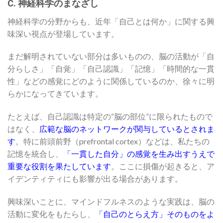
C. 神経科学のまなざし
神経科学の分野からも、近年「自己とは何か」に関する興
味深い視点が登場しています。
まだ解明されていない部分は多いものの、脳の活動が「自
分らしさ」「自覚」「自己認識」「記憶」「時間的な一貫
性」などの感覚にどのように関係しているのか、徐々に明
らかになってきています。
たとえば、自己認識は特定の“脳の部位”に限られたもので
はなく、
広範な脳のネットワークが関与しているとされま
す
。特に前頭前野（prefrontal cortex）などは、私たちの
記憶を統合し、
「一貫した自分」の感覚を生み出すうえで
重要な役割を果たしています
。ここに損傷が起きると、ア
イデンティティにも影響が出る場合があります。
興味深いことに、マインドフルネスのような実践は、脳の
活動に変化をもたらし、
「自己のとらえ方」そのものをよ