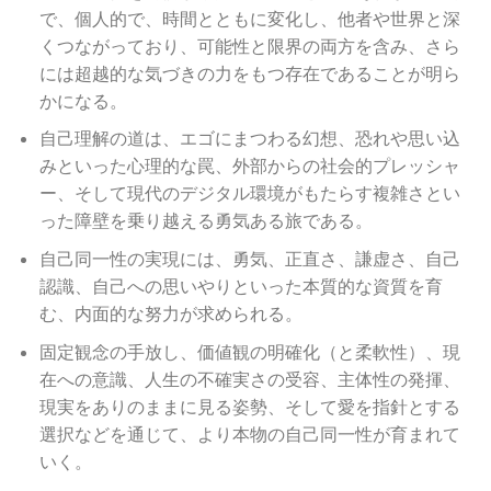
で、個人的で、時間とともに変化し、他者や世界と深
くつながっており、可能性と限界の両方を含み、さら
には超越的な気づきの力をもつ存在であることが明ら
かになる。
自己理解の道は、エゴにまつわる幻想、恐れや思い込
みといった心理的な罠、外部からの社会的プレッシャ
ー、そして現代のデジタル環境がもたらす複雑さとい
った障壁を乗り越える勇気ある旅である。
自己同一性の実現には、勇気、正直さ、謙虚さ、自己
認識、自己への思いやりといった本質的な資質を育
む、内面的な努力が求められる。
固定観念の手放し、価値観の明確化（と柔軟性）、現
在への意識、人生の不確実さの受容、主体性の発揮、
現実をありのままに見る姿勢、そして愛を指針とする
選択などを通じて、より本物の自己同一性が育まれて
いく。