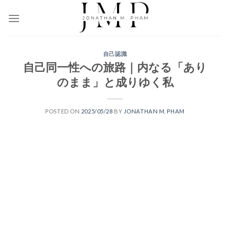
Skip
to
content
自己認識
自己同一性への旅路｜内なる「あり
のまま」と成りゆく私
POSTED ON
2025/05/28
BY
JONATHAN M. PHAM