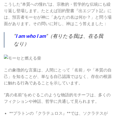
こうした“本質への憧れ”は、宗教的・哲学的な伝統にも繰
り返し登場します。たとえば旧約聖書『出エジプト記』に
は、預言者モーセが神に「あなたの名は何か？」と問う場
面があります。その問いに対し、神はこう答えました：
“
I am who I am
“（有りたる我は、在る我
なり）
この象徴的な言葉は、人間にとって「名前」や「本質の自
己」を知ることが、単なる自己認識ではなく、存在の根源
に触れる行為であることを示しています。
“真の名前”をめぐるこのような物語的モチーフは、多くの
フィクションや神話、哲学に共通して見られます。
**プラトンの『クラテュロス』**では、ソクラテスが