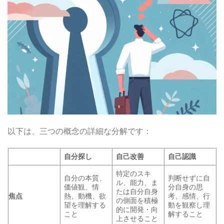
以下は、三つの概念の詳細な分解です：
自分探し
自己改善
自己認識
特定のスキ
自分の本質、
判断せずに自
ル、能力、ま
価値観、情
分自身の思
たは自分自身
焦点
熱、動機、欲
考、感情、行
の側面を積極
望を理解する
動を観察し理
的に開発・向
こと
解すること
上させること