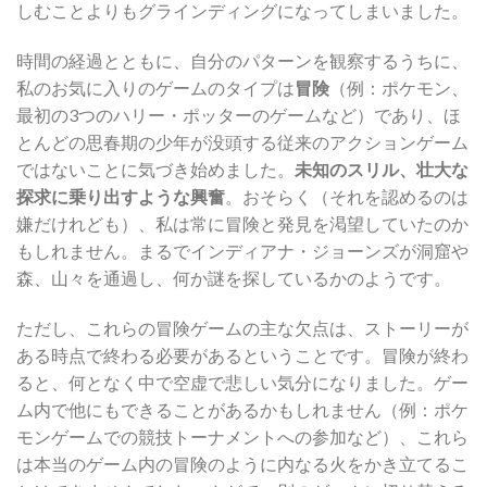
しむことよりもグラインディングになってしまいました。
時間の経過とともに、自分のパターンを観察するうちに、
私のお気に入りのゲームのタイプは
冒険
（例：ポケモン、
最初の3つのハリー・ポッターのゲームなど）であり、ほ
とんどの思春期の少年が没頭する従来のアクションゲーム
ではないことに気づき始めました。
未知のスリル、壮大な
探求に乗り出すような興奮
。おそらく（それを認めるのは
嫌だけれども）、私は常に冒険と発見を渇望していたのか
もしれません。まるでインディアナ・ジョーンズが洞窟や
森、山々を通過し、何か謎を探しているかのようです。
ただし、これらの冒険ゲームの主な欠点は、ストーリーが
ある時点で終わる必要があるということです。冒険が終わ
ると、何となく中で空虚で悲しい気分になりました。ゲー
ム内で他にもできることがあるかもしれません（例：ポケ
モンゲームでの競技トーナメントへの参加など）、これら
は本当のゲーム内の冒険のように内なる火をかき立てるこ