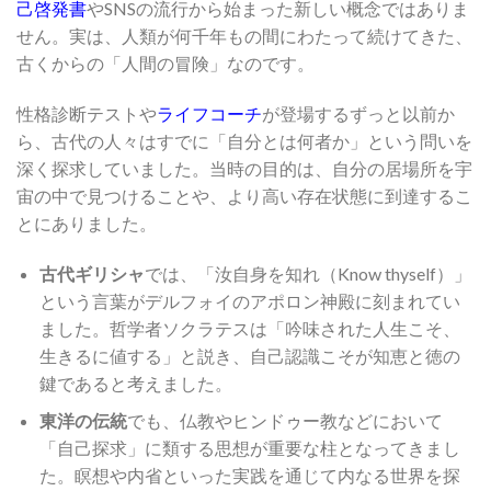
己啓発書
やSNSの流行から始まった新しい概念ではありま
せん。実は、人類が何千年もの間にわたって続けてきた、
古くからの「人間の冒険」なのです。
性格診断テストや
ライフコーチ
が登場するずっと以前か
ら、古代の人々はすでに「自分とは何者か」という問いを
深く探求していました。当時の目的は、自分の居場所を宇
宙の中で見つけることや、より高い存在状態に到達するこ
とにありました。
古代ギリシャ
では、「汝自身を知れ（Know thyself）」
という言葉がデルフォイのアポロン神殿に刻まれてい
ました。哲学者ソクラテスは「吟味された人生こそ、
生きるに値する」と説き、自己認識こそが知恵と徳の
鍵であると考えました。
東洋の伝統
でも、仏教やヒンドゥー教などにおいて
「自己探求」に類する思想が重要な柱となってきまし
た。瞑想や内省といった実践を通じて内なる世界を探