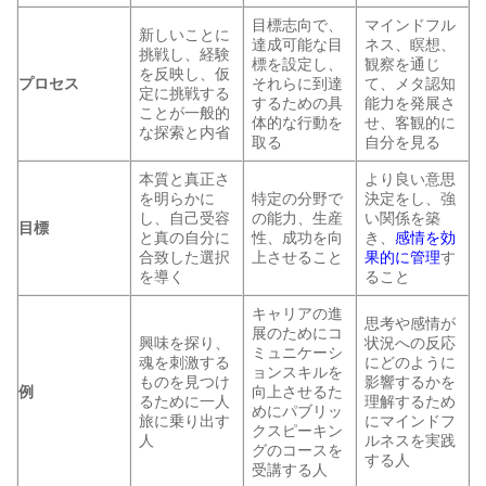
目標志向で、
マインドフル
新しいことに
達成可能な目
ネス、瞑想、
挑戦し、経験
標を設定し、
観察を通じ
を反映し、仮
プロセス
それらに到達
て、メタ認知
定に挑戦する
するための具
能力を発展さ
ことが一般的
体的な行動を
せ、客観的に
な探索と内省
取る
自分を見る
本質と真正さ
より良い意思
を明らかに
特定の分野で
決定をし、強
し、自己受容
の能力、生産
い関係を築
目標
と真の自分に
性、成功を向
き、
感情を効
合致した選択
上させること
果的に管理
す
を導く
ること
キャリアの進
思考や感情が
展のためにコ
興味を探り、
状況への反応
ミュニケーシ
魂を刺激する
にどのように
ョンスキルを
ものを見つけ
影響するかを
例
向上させるた
るために一人
理解するため
めにパブリッ
旅に乗り出す
にマインドフ
クスピーキン
人
ルネスを実践
グのコースを
する人
受講する人