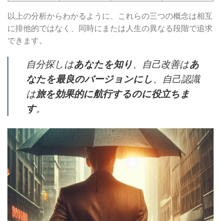
以上の分析からわかるように、これらの三つの概念は相互
に排他的ではなく、同時にまたは人生の異なる段階で追求
できます。
自分探しは
あなたを知り
、自己改善は
あ
なたを最良のバージョンにし
、自己認識
は
旅を効果的に航行するのに役立ちま
す
。