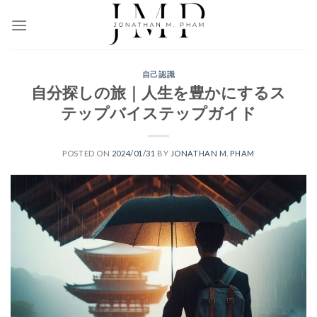
Skip
to
content
自己認識
自分探しの旅｜人生を豊かにするス
テップバイステップガイド
POSTED ON
2024/01/31
BY
JONATHAN M. PHAM