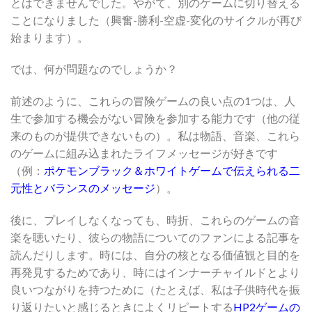
とはできませんでした。やがて、別のゲームに切り替える
ことになりました（興奮-勝利-空虚-変化のサイクルが再び
始まります）。
では、何が問題なのでしょうか？
前述のように、これらの冒険ゲームの良い点の1つは、人
生で参加する機会がない冒険を参加する能力です（他の従
来のものが提供できないもの）。私は物語、音楽、これら
のゲームに組み込まれたライフメッセージが好きです
（例：
ポケモンブラック＆ホワイトゲームで伝えられる二
元性とバランスのメッセージ
）。
後に、プレイしなくなっても、時折、これらのゲームの音
楽を聴いたり、彼らの物語についてのファンによる記事を
読んだりします。時には、自分の核となる価値観と目的を
再発見するためであり、時にはインナーチャイルドとより
良いつながりを持つために（たとえば、私は子供時代を振
り返りたいと感じるときによくリピートする
HP2ゲームの