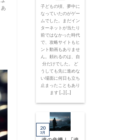
子どもの頃、夢中に
、あ
なっていたのがゲー
ムでした。まだイン
ターネットが当たり
前ではなかった時代
で、攻略サイトもヒ
ント動画もありませ
ん。頼れるのは、自
分だけでした。 ど
うしても先に進めな
い場面に何日も立ち
止まったこともあり
ます [...] [...]
20
3月