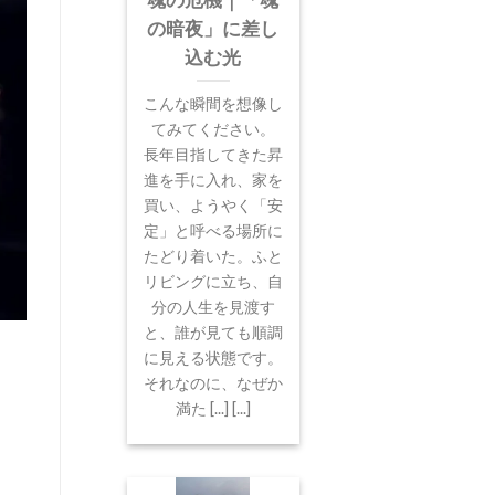
魂の危機｜「魂
の暗夜」に差し
込む光
こんな瞬間を想像し
てみてください。
長年目指してきた昇
進を手に入れ、家を
買い、ようやく「安
定」と呼べる場所に
たどり着いた。ふと
リビングに立ち、自
分の人生を見渡す
と、誰が見ても順調
に見える状態です。
それなのに、なぜか
満た [...] [...]