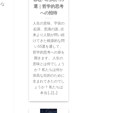
心な
選｜哲学的思考
への招待
人生の意味、宇宙の
起源、意識の謎…古
来より人類が問い続
けてきた根源的な問
い55選を通して、
哲学的思考への扉を
開きます。 人生の
意味とは何でしょう
か？ 私たちは何か
崇高な目的のために
生まれてきたのでし
ょうか？ 私たちは
本当 [...] [...]