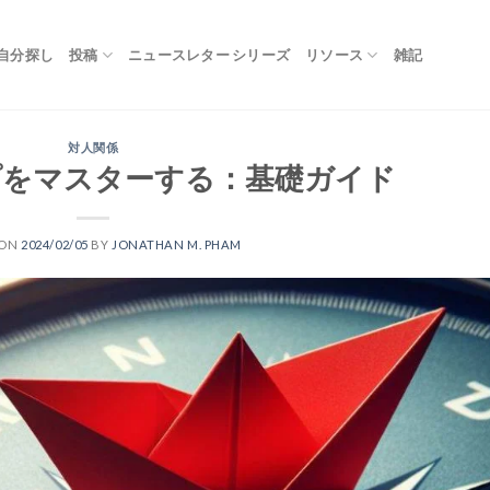
自分探し
投稿
ニュースレター シリーズ
リソース
雑記
対人関係
プをマスターする：基礎ガイド
 ON
2024/02/05
BY
JONATHAN M. PHAM