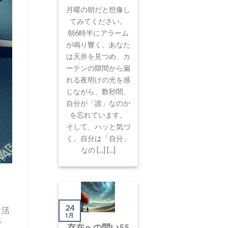
月曜の朝だと想像し
てみてください。
朝6時半にアラーム
が鳴り響く。あなた
は天井を見つめ、カ
ーテンの隙間から漏
れる夜明けの光を感
じながら、数秒間、
自分が「誰」なのか
を忘れています。
そして、ハッと気づ
く。自分は「自分」
なの [...] [...]
24
と活
1月
で
存在への問い55