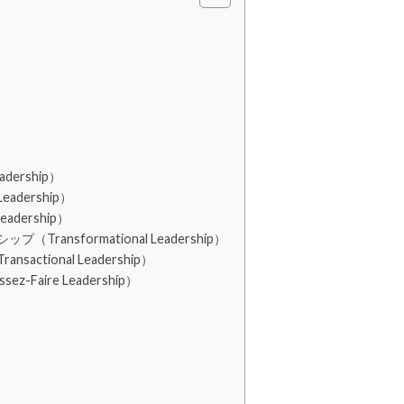
dership）
adership）
dership）
nsformational Leadership）
tional Leadership）
aire Leadership）