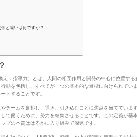
関係と違いは何ですか？
？
？
、言い換え：指導力）とは、人間の相互作用と開発の中心に位置する
て行動を包括し、すべてが一つの基本的な目標に向けられてい
ベートすることです。
人やチームを奮起し、導き、引き込むことに焦点を当てていま
力して働くために、努力を結集させることです。この定義が基
シップの本質ははるかに入り組みで深遠です。
立場だけでなく、人間関係、感情、および願望を管理する能力