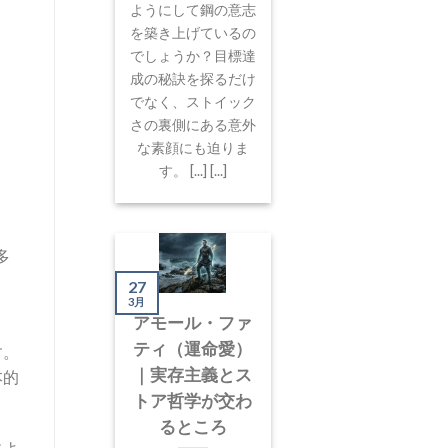
ようにして鋼の意志
を築き上げているの
でしょうか？目標達
成の秘訣を探るだけ
でなく、ストイック
さの裏側にある意外
な素顔にも迫りま
す。 [...] [...]
多
ま
27
3月
アモール・ファ
ティ（運命愛）
す。
｜実存主義とス
本的
トア哲学が交わ
るところ
によ