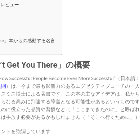
ere レビュー
You There」本からの感動する名言
n’t Get You There」の概要
e: How Successful People Become Even More Successful”（日本語
法則
）は、今まで最も影響力のあるエグゼクティブコーチの一
ドスミス博士による著書です。この本の主なアイデアは、私た
さらなる高みに到達する障害となる可能性があるというもので
たのに役立った品質や習慣など（「ここまできたのに」と呼ば
には手放す必要があるかもしれません（「そこへ行くために」
イントを強調しています：