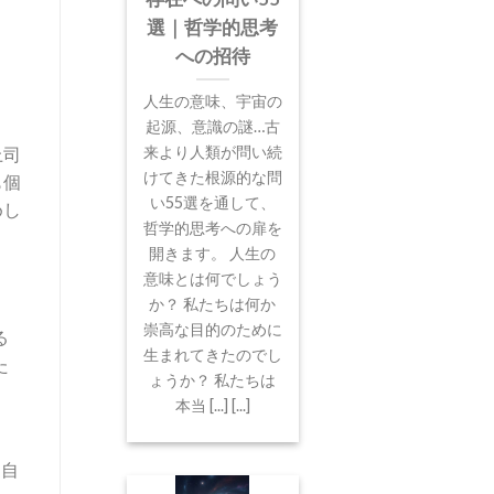
選｜哲学的思考
への招待
人生の意味、宇宙の
起源、意識の謎…古
来より人類が問い続
上司
けてきた根源的な問
も個
い55選を通して、
めし
哲学的思考への扉を
開きます。 人生の
意味とは何でしょう
か？ 私たちは何か
崇高な目的のために
る
生まれてきたのでし
た
ょうか？ 私たちは
本当 [...] [...]
ろ自