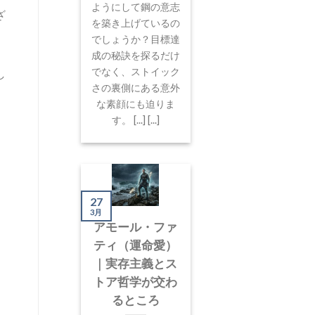
ようにして鋼の意志
ざ
を築き上げているの
でしょうか？目標達
成の秘訣を探るだけ
でなく、ストイック
し
さの裏側にある意外
。
な素顔にも迫りま
す。 [...] [...]
27
3月
アモール・ファ
ティ（運命愛）
｜実存主義とス
トア哲学が交わ
るところ