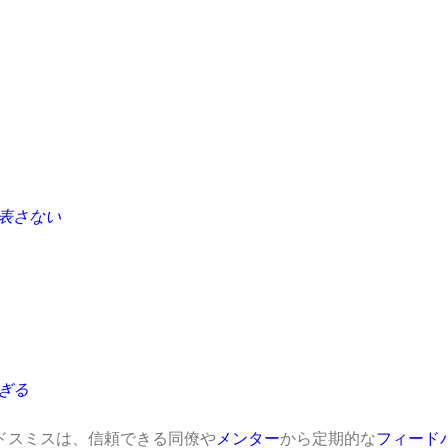
表さない
ぎる
ドスミスは、信頼できる同僚や
メンター
から定期的な
フィード