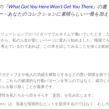
の『
What Got You Here Won’t Get You There
』の書
 – あなたのコレクションに素晴らしい一冊を加え
ソリューションプロバイダーでフルタイムで働いていたとき、
でから、私の人生が新しいページに変わり始めました。職場で
と考えているのであれば、この本を試してみることを強くお勧
ネガティブさや他人の功績を横取りするなどの悪い習慣を捨て
す。これらの破壊的な行動パターンを学ぶのではなく、成功し
れらを取り除くことが最善です。
要性を私たちから目をそらす「妄想」を生み出します。
 Get You There』は、迅速な技術的なヒントを提供するのではなく、むし