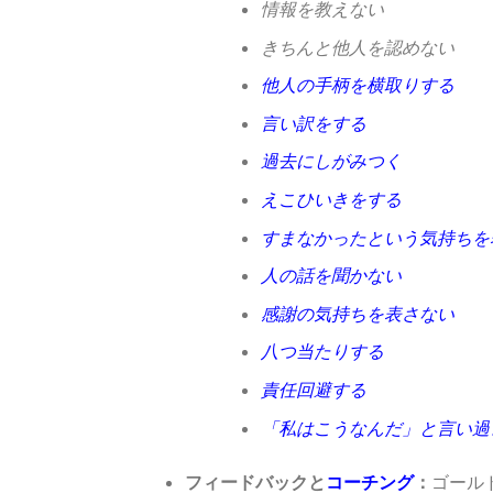
情報を教えない
きちんと他人を認めない
他人の手柄を横取りする
言い訳をする
過去にしがみつく
えこひいきをする
すまなかったという気持ちを
人の話を聞かない
感謝の気持ちを表さない
八つ当たりする
責任回避する
「私はこうなんだ」と言い過
フィードバックと
コーチング
：
ゴール