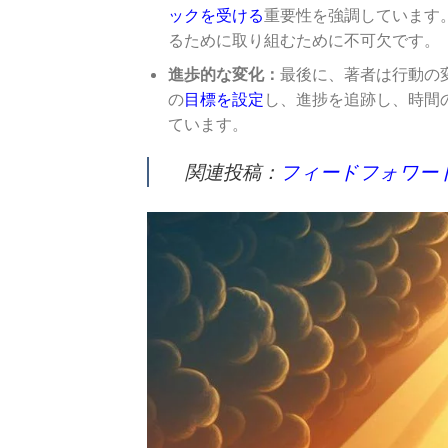
ックを受ける
重要性を強調しています
るために取り組むために不可欠です。
進歩的な変化：
最後に、著者は行動の変
の
目標を設定
し、進捗を追跡し、時間
ています。
関連投稿：
フィードフォワー