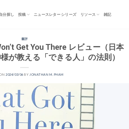
自分探し
投稿
ニュースレター シリーズ
リソース
雑記
書評
e Won’t Get You There レビュー（日本
神様が教える「できる人」の法則）
 ON
2024/03/06
BY
JONATHAN M. PHAM