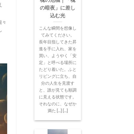
魂の危機｜「魂
え
の暗夜」に差し
込む光
個々
こんな瞬間を想像し
し
てみてください。
長年目指してきた昇
進を手に入れ、家を
買い、ようやく「安
定」と呼べる場所に
たどり着いた。ふと
リビングに立ち、自
分の人生を見渡す
と、誰が見ても順調
に見える状態です。
それなのに、なぜか
満た [...] [...]