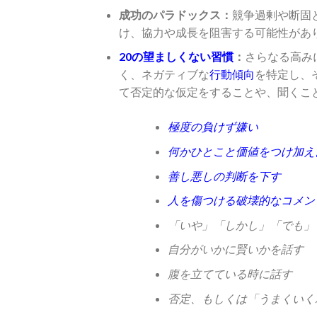
成功のパラドックス：
競争過剰や断固
け、協力や成長を阻害する可能性があ
20の望ましくない習慣
：
さらなる高み
く、ネガティブな
行動傾向
を特定し、
て否定的な仮定をすることや、聞くこ
極度の負けず嫌い
何かひとこと価値をつけ加え
善し悪しの判断を下す
人を傷つける破壊的なコメン
「いや」「しかし」「でも」
自分がいかに賢いかを話す
腹を立てている時に話す
否定、もしくは「うまくいく