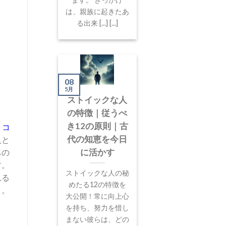
は、親族に起きたあ
る出来 [...] [...]
08
5月
ストイックな人
の特徴｜従うべ
き12の原則｜古
：
コ
代の知恵を今日
人と
に活かす
ちの
す。
ストイックな人の秘
れる
めたる12の特徴を
）。
大公開！常に向上心
を持ち、努力を惜し
まない彼らは、どの