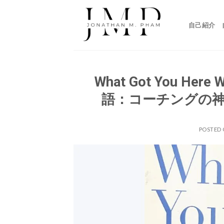
Skip
to
自己紹介
content
What Got You Her
語：コーチングの
POSTED