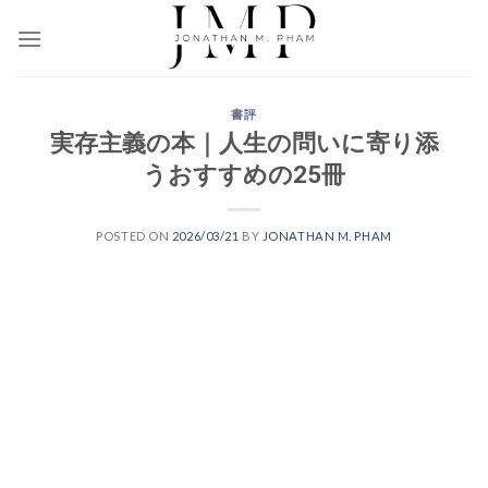
Skip
to
content
書評
実存主義の本｜人生の問いに寄り添
うおすすめの25冊
POSTED ON
2026/03/21
BY
JONATHAN M. PHAM