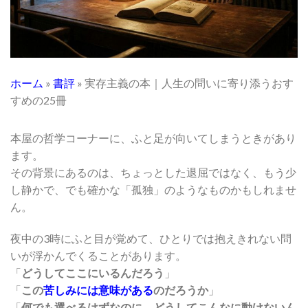
ホーム
»
書評
»
実存主義の本｜人生の問いに寄り添うおす
すめの25冊
本屋の哲学コーナーに、ふと足が向いてしまうときがあり
ます。
その背景にあるのは、ちょっとした退屈ではなく、もう少
し静かで、でも確かな「孤独」のようなものかもしれませ
ん。
夜中の3時にふと目が覚めて、ひとりでは抱えきれない問
いが浮かんでくることがあります。
「
どうしてここにいるんだろう
」
「
この
苦しみには意味がある
のだろうか
」
「
何でも選べるはずなのに、どうしてこんなに動けないん