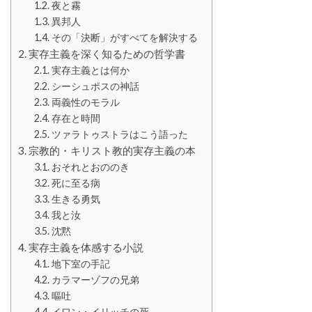
夜と霧
異邦人
その「決断」がすべてを解決する
実存主義を深く知るための哲学書
実存主義とは何か
シーシュポスの神話
両義性のモラル
存在と時間
ツァラトゥストラはこう語った
宗教的・キリスト教的実存主義の本
おそれとおののき
死に至る病
生きる勇気
我と汝
沈黙
実存主義を体感する小説
地下室の手記
カラマーゾフの兄弟
嘔吐
イワン・イリッチの死