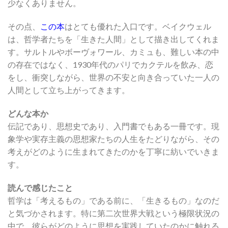
少なくありません。
その点、
この本
はとても優れた入口です。ベイクウェル
は、哲学者たちを「生きた人間」として描き出してくれま
す。サルトルやボーヴォワール、カミュも、難しい本の中
の存在ではなく、1930年代のパリでカクテルを飲み、恋
をし、衝突しながら、世界の不安と向き合っていた一人の
人間として立ち上がってきます。
どんな本か
伝記であり、思想史であり、入門書でもある一冊です。現
象学や実存主義の思想家たちの人生をたどりながら、その
考えがどのように生まれてきたのかを丁寧に紡いでいきま
す。
読んで感じたこと
哲学は「考えるもの」である前に、「生きるもの」なのだ
と気づかされます。特に第二次世界大戦という極限状況の
中で、彼らがどのように思想を実践していたのかに触れる