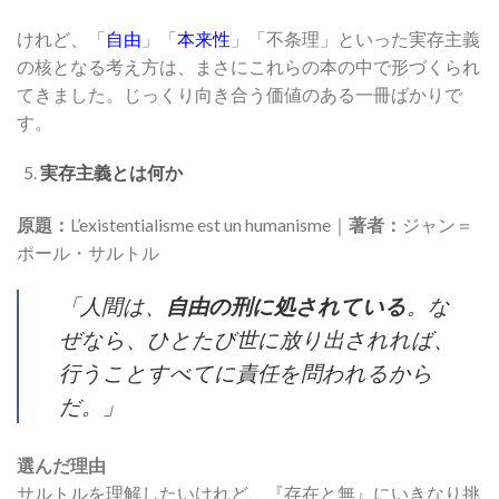
けれど、「
自由
」「
本来性
」「不条理」といった実存主義
の核となる考え方は、まさにこれらの本の中で形づくられ
てきました。じっくり向き合う価値のある一冊ばかりで
す。
実存主義とは何か
原題：
L’existentialisme est un humanisme｜
著者：
ジャン＝
ポール・サルトル
「人間は、
自由の刑に処されている
。な
ぜなら、ひとたび世に放り出されれば、
行うことすべてに責任を問われるから
だ。」
選んだ理由
サルトルを理解したいけれど、『存在と無』にいきなり挑