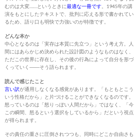
むのは大変……というときに
最適な一冊です
。1945年の講
演をもとにしたテキストで、批判に応える形で書かれてい
るため、語り口も明快で力強いのが特徴です。
どんな本か
中心となるのは「実存は本質に先立つ」という考え方。人
間にはあらかじめ決められた設計図のようなものはなく、
ただこの世界に存在し、その後の行為によって自分を形づ
くっていく――そう語られます。
読んで感じたこと
言い訳
が通用しなくなる感覚があります。「もともとこう
いう性格だから」と片づけることができなくなるのです。
怒っているのは「怒りっぽい人間だから」ではなく、「今
この瞬間、怒るという選択をしているから」だという視点
が得られます。
その責任の重さに圧倒されつつも、同時にどこか自由さも