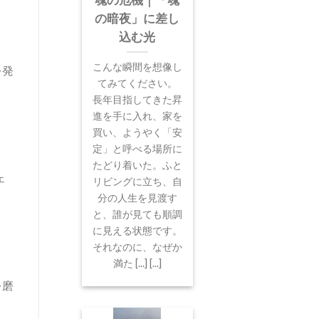
魂の危機｜「魂
の暗夜」に差し
込む光
こんな瞬間を想像し
を発
てみてください。
長年目指してきた昇
進を手に入れ、家を
買い、ようやく「安
定」と呼べる場所に
）
たどり着いた。ふと
ェ
リビングに立ち、自
分の人生を見渡す
と、誰が見ても順調
に見える状態です。
それなのに、なぜか
満た [...] [...]
を磨