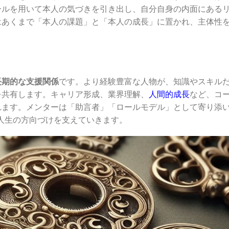
ールを用いて本人の気づきを引き出し、自分自身の内面にある
はあくまで「本人の課題」と「本人の成長」に置かれ、主体性
長期的な支援関係
です。より経験豊富な人物が、知識やスキル
を共有します。キャリア形成、業界理解、
人間的成長
など、コ
れます。メンターは「助言者」「ロールモデル」として寄り添
長や人生の方向づけを支えていきます。