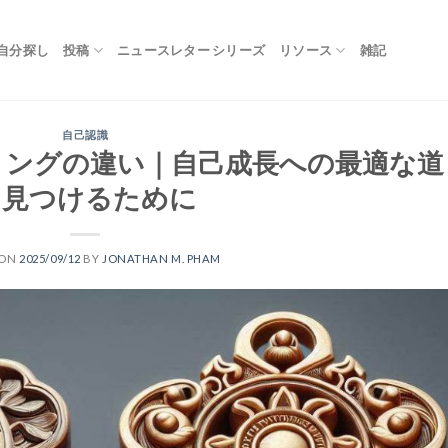
自分探し
投稿
ニュースレター シリーズ
リソース
雑記
自己認識
リングの違い｜自己成長への最適な道
を見つけるために
 ON
2025/09/12
BY
JONATHAN M. PHAM