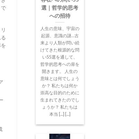
」で
選｜哲学的思考
への招待
人生の意味、宇宙の
タリ
起源、意識の謎…古
れる
来より人類が問い続
形を
けてきた根源的な問
い55選を通して、
哲学的思考への扉を
開きます。 人生の
意味とは何でしょう
ァ
か？ 私たちは何か
崇高な目的のために
ー
生まれてきたのでし
ょうか？ 私たちは
本当 [...] [...]
成