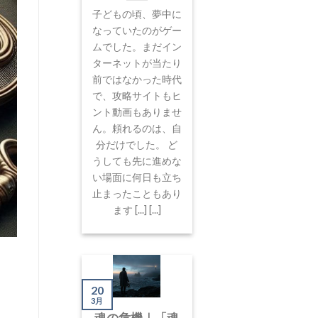
子どもの頃、夢中に
なっていたのがゲー
ムでした。まだイン
ターネットが当たり
前ではなかった時代
で、攻略サイトもヒ
ント動画もありませ
ん。頼れるのは、自
分だけでした。 ど
うしても先に進めな
い場面に何日も立ち
止まったこともあり
ます [...] [...]
20
3月