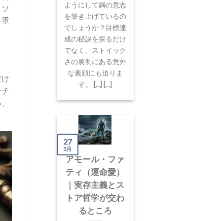
ようにして鋼の意志
リソ
を築き上げているの
を重
でしょうか？目標達
成の秘訣を探るだけ
でなく、ストイック
さの裏側にある意外
な素顔にも迫りま
だけ
す。 [...] [...]
ーチ
い、
27
3月
アモール・ファ
ティ（運命愛）
｜実存主義とス
トア哲学が交わ
るところ