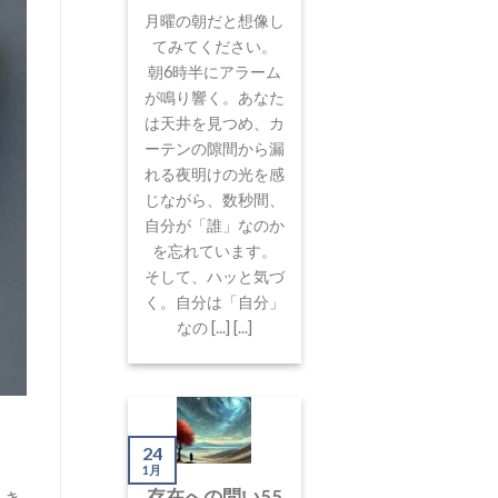
月曜の朝だと想像し
てみてください。
朝6時半にアラーム
が鳴り響く。あなた
は天井を見つめ、カ
ーテンの隙間から漏
れる夜明けの光を感
じながら、数秒間、
自分が「誰」なのか
を忘れています。
そして、ハッと気づ
く。自分は「自分」
なの [...] [...]
24
1月
存在への問い55
とき