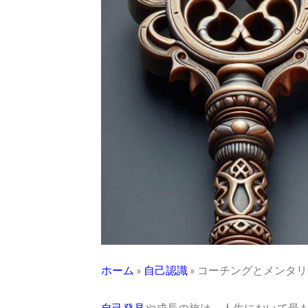
ホーム
»
自己認識
»
コーチングとメンタリ
自己発見
や成長の旅は、人生において最