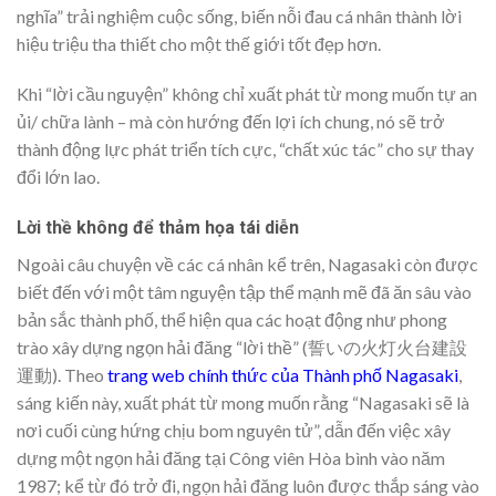
nghĩa” trải nghiệm cuộc sống, biến nỗi đau cá nhân thành lời
hiệu triệu tha thiết cho một thế giới tốt đẹp hơn.
Khi “lời cầu nguyện” không chỉ xuất phát từ mong muốn tự an
ủi/ chữa lành – mà còn hướng đến lợi ích chung, nó sẽ trở
thành động lực phát triển tích cực, “chất xúc tác” cho sự thay
đổi lớn lao.
Lời thề không để thảm họa tái diễn
Ngoài câu chuyện về các cá nhân kể trên, Nagasaki còn được
biết đến với một tâm nguyện tập thể mạnh mẽ đã ăn sâu vào
bản sắc thành phố, thể hiện qua các hoạt động như phong
trào xây dựng ngọn hải đăng “lời thề” (誓いの火灯火台建設
運動). Theo
trang web chính thức của Thành phố Nagasaki
,
sáng kiến này, xuất phát từ mong muốn rằng “Nagasaki sẽ là
nơi cuối cùng hứng chịu bom nguyên tử”, dẫn đến việc xây
dựng một ngọn hải đăng tại Công viên Hòa bình vào năm
1987; kể từ đó trở đi, ngọn hải đăng luôn được thắp sáng vào