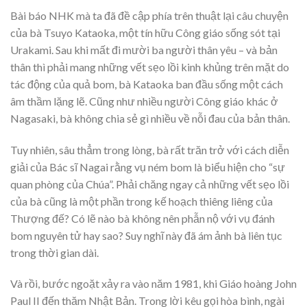
Bài báo NHK mà ta đã đề cập phía trên thuật lại câu chuyện
của bà Tsuyo Kataoka, một tín hữu Công giáo sống sót tại
Urakami. Sau khi mất đi mười ba người thân yêu – và bản
thân thì phải mang những vết sẹo lồi kinh khủng trên mặt do
tác động của quả bom, bà Kataoka ban đầu sống một cách
âm thầm lặng lẽ. Cũng như nhiều người Công giáo khác ở
Nagasaki, bà không chia sẻ gì nhiều về nỗi đau của bản thân.
Tuy nhiên, sâu thẳm trong lòng, bà rất trăn trở với cách diễn
giải của Bác sĩ Nagai rằng vụ ném bom là biểu hiện cho “sự
quan phòng của Chúa”. Phải chăng ngay cả những vết sẹo lồi
của bà cũng là một phần trong kế hoạch thiêng liêng của
Thượng đế? Có lẽ nào bà không nên phẫn nộ với vụ đánh
bom nguyên tử hay sao? Suy nghĩ này đã ám ảnh bà liên tục
trong thời gian dài.
Và rồi, bước ngoặt xảy ra vào năm 1981, khi Giáo hoàng John
Paul II đến thăm Nhật Bản. Trong lời kêu gọi hòa bình, ngài