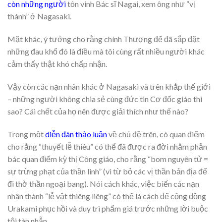
còn những người
tôn vinh Bác sĩ Nagai, xem ông như “vị
thánh” ở Nagasaki.
Mặt khác, ý tưởng cho rằng chính Thượng đế đã sắp đặt
những đau khổ đó là điều mà tôi cùng rất nhiều người khác
cảm thấy thật khó chấp nhận.
Vậy còn các nạn nhân khác ở Nagasaki và trên khắp thế giới
– những người không chia sẻ cùng đức tin Cơ đốc giáo thì
sao? Cái chết của họ nên được giải thích như thế nào?
Trong một
diễn đàn thảo luận
về chủ đề trên, có quan điểm
cho rằng “thuyết lễ thiêu” có thể đã được ra đời nhằm phản
bác quan điểm kỳ thị Công giáo, cho rằng “bom nguyên tử =
sự trừng phạt của thần linh” (vì từ bỏ các vị thần bản địa để
đi thờ thần ngoại bang). Nói cách khác, việc biến các nạn
nhân thành “lễ vật thiêng liêng” có thể là cách để cộng đồng
Urakami phục hồi và duy trì phẩm giá trước những lời buộc
tội tàn nhẫn.