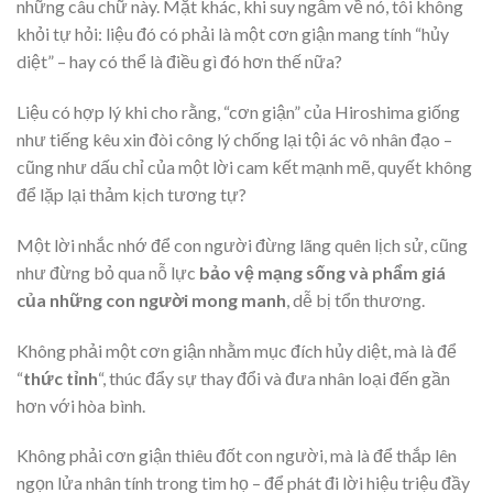
những câu chữ này. Mặt khác, khi suy ngẫm về nó, tôi không
khỏi tự hỏi: liệu đó có phải là một cơn giận mang tính “hủy
diệt” – hay có thể là điều gì đó hơn thế nữa?
Liệu có hợp lý khi cho rằng, “cơn giận” của Hiroshima giống
như tiếng kêu xin đòi công lý chống lại tội ác vô nhân đạo –
cũng như dấu chỉ của một lời cam kết mạnh mẽ, quyết không
để lặp lại thảm kịch tương tự?
Một lời nhắc nhớ để con người đừng lãng quên lịch sử, cũng
như đừng bỏ qua nỗ lực
bảo vệ mạng sống và phẩm giá
của những con người mong manh
, dễ bị tổn thương.
Không phải một cơn giận nhằm mục đích hủy diệt, mà là để
“
thức tỉnh
“, thúc đẩy sự thay đổi và đưa nhân loại đến gần
hơn với hòa bình.
Không phải cơn giận thiêu đốt con người, mà là để thắp lên
ngọn lửa nhân tính trong tim họ – để phát đi lời hiệu triệu đầy