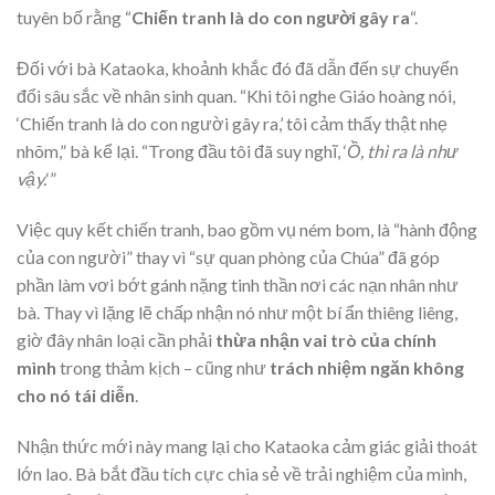
tuyên bố rằng “
Chiến tranh là do con người gây ra
“.
Đối với bà Kataoka, khoảnh khắc đó đã dẫn đến sự chuyển
đổi sâu sắc về nhân sinh quan. “Khi tôi nghe Giáo hoàng nói,
‘Chiến tranh là do con người gây ra,’ tôi cảm thấy thật nhẹ
nhõm,” bà kể lại. “Trong đầu tôi đã suy nghĩ, ‘
Ồ, thì ra là như
vậy.
‘”
Việc quy kết chiến tranh, bao gồm vụ ném bom, là “hành động
của con người” thay vì “sự quan phòng của Chúa” đã góp
phần làm vơi bớt gánh nặng tinh thần nơi các nạn nhân như
bà. Thay vì lặng lẽ chấp nhận nó như một bí ẩn thiêng liêng,
giờ đây nhân loại cần phải
thừa nhận vai trò của chính
mình
trong thảm kịch – cũng như
trách nhiệm ngăn không
cho nó tái diễn
.
Nhận thức mới này mang lại cho Kataoka cảm giác giải thoát
lớn lao. Bà bắt đầu tích cực chia sẻ về trải nghiệm của mình,