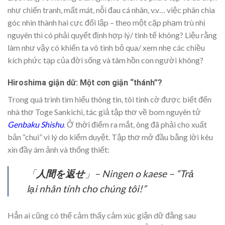
như chiến tranh, mất mát, nỗi đau cá nhân, v.v… việc phân chia
góc nhìn thành hai cực đối lập – theo một cặp phạm trù nhị
nguyên thì có phải quyết định hợp lý/ tinh tế không? Liệu rằng
làm như vậy có khiến ta vô tình bỏ qua/ xem nhẹ các chiều
kích phức tạp của đời sống và tâm hồn con người không?
Hiroshima giận dữ: Một cơn giận “thánh”?
Trong quá trình tìm hiểu thông tin, tôi tình cờ được biết đến
nhà thơ Toge Sankichi, tác giả tập thơ về bom nguyên tử
Genbaku Shishu
. Ở thời điểm ra mắt, ông đã phải cho xuất
bản “chui” vì lý do kiểm duyệt. Tập thơ mở đầu bằng lời kêu
xin đầy ám ảnh và thống thiết:
「
人間を返せ
」– Ningen o kaese – “Trả
lại nhân tính cho chúng tôi!”
Hẳn ai cũng có thể cảm thấy cảm xúc giận dữ đằng sau