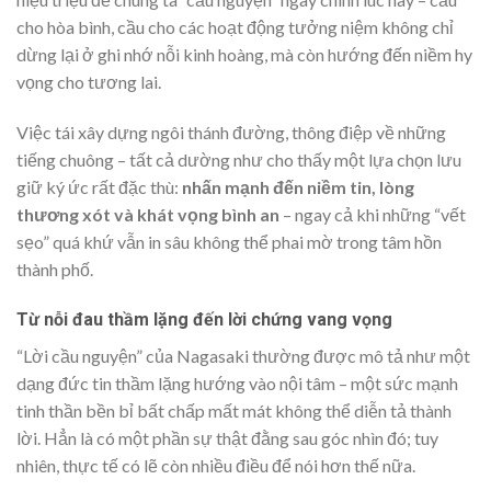
cho hòa bình, cầu cho các hoạt động tưởng niệm không chỉ
dừng lại ở ghi nhớ nỗi kinh hoàng, mà còn hướng đến niềm hy
vọng cho tương lai.
Việc tái xây dựng ngôi thánh đường, thông điệp về những
tiếng chuông – tất cả dường như cho thấy một lựa chọn lưu
giữ ký ức rất đặc thù:
nhấn mạnh đến niềm tin, lòng
thương xót và khát vọng bình an
– ngay cả khi những “vết
sẹo” quá khứ vẫn in sâu không thể phai mờ trong tâm hồn
thành phố.
Từ nỗi đau thầm lặng đến lời chứng vang vọng
“Lời cầu nguyện” của Nagasaki thường được mô tả như một
dạng đức tin thầm lặng hướng vào nội tâm – một sức mạnh
tinh thần bền bỉ bất chấp mất mát không thể diễn tả thành
lời. Hẳn là có một phần sự thật đằng sau góc nhìn đó; tuy
nhiên, thực tế có lẽ còn nhiều điều để nói hơn thế nữa.