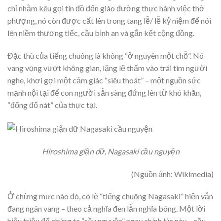
chỉ nhằm kêu gọi tín đồ đến giáo đường thực hành việc thờ
phượng, nó còn được cất lên trong tang lễ/ lễ kỷ niệm để nói
lên niềm thương tiếc, cầu bình an và gắn kết cộng đồng.
Đặc thù của tiếng chuông là không “ở nguyên một chỗ”. Nó
vang vọng vượt không gian, lặng lẽ thấm vào trái tim người
nghe, khơi gợi một cảm giác “siêu thoát” – một nguồn sức
mạnh nội tại để con người sẵn sàng đứng lên từ khó khăn,
“đống đổ nát” của thực tại.
Hiroshima giận dữ, Nagasaki cầu nguyện
(Nguồn ảnh: Wikimedia)
Ở chừng mực nào đó, có lẽ “tiếng chuông Nagasaki” hiện vẫn
đang ngân vang – theo cả nghĩa đen lẫn nghĩa bóng. Một lời
hiệu triệu để chúng ta “cầu nguyện” ngay chính lúc này – cầu