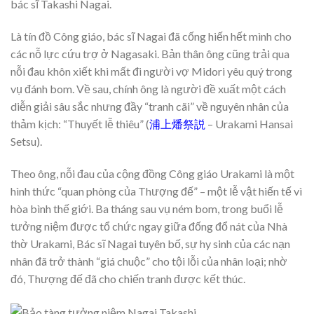
bác sĩ Takashi Nagai.
Là tín đồ Công giáo, bác sĩ Nagai đã cống hiến hết mình cho
các nỗ lực cứu trợ ở Nagasaki. Bản thân ông cũng trải qua
nỗi đau khôn xiết khi mất đi người vợ Midori yêu quý trong
vụ đánh bom. Về sau, chính ông là người đề xuất một cách
diễn giải sâu sắc nhưng đầy “tranh cãi” về nguyên nhân của
thảm kịch: “Thuyết lễ thiêu” (
浦上燔祭説
– Urakami Hansai
Setsu).
Theo ông, nỗi đau của cộng đồng Công giáo Urakami là một
hình thức “quan phòng của Thượng đế” – một lễ vật hiến tế vì
hòa bình thế giới. Ba tháng sau vụ ném bom, trong buổi lễ
tưởng niệm được tổ chức ngay giữa đống đổ nát của Nhà
thờ Urakami, Bác sĩ Nagai tuyên bố, sự hy sinh của các nạn
nhân đã trở thành “giá chuộc” cho tội lỗi của nhân loại; nhờ
đó, Thượng đế đã cho chiến tranh được kết thúc.