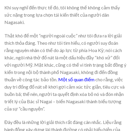
Khi suy nghĩ đến thực tế đó, tôi không thể không cảm thấy
sức nặng trong lựa chọn tái kiến thiết của người dân
Nagasaki.
Thật khó để một “người ngoài cuộc” như tôi đưa ra lời giải
thích thỏa đáng. Theo như tôi tìm hiểu, có người suy đoán
rằng nguyên nhân có thể do áp lực từ phía Hoa Kỳ; nói cách
khác, ngôi nhà thờ đổ nát là một dấu hiệu đầy “khó xử” đối
với người Mỹ. Mặt khác, cũng có thể vì tình trạng bất đồng ý
kiến trong nội bộ thành phố Nagasaki, không đi đến đồng
thuận về công tác bảo tồn.
Một số quan điểm
cho rằng, việc
duy trì đống đổ nát sẽ khơi gợi cảm xúc tức giận, tiêu cực và
buồn bã; thế nên, người ta quyết định xóa bỏ nó và đón nhận
triết lý của Bác sĩ Nagai – biến Nagasaki thành biểu tượng
của sự “cầu nguyện”.
Đây đều là những lời giải thích rất đáng cân nhắc. Liệu rằng
hành động xây dựng lại thánh đường có phải biểu hiện của