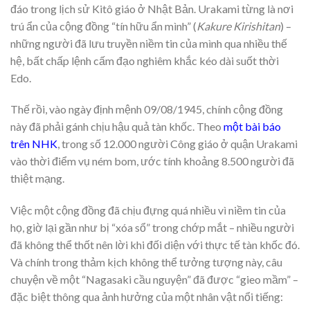
đáo trong lịch sử Kitô giáo ở Nhật Bản. Urakami từng là nơi
trú ẩn của cộng đồng “tín hữu ẩn mình” (
Kakure Kirishitan
) –
những người đã lưu truyền niềm tin của mình qua nhiều thế
hệ, bất chấp lệnh cấm đạo nghiêm khắc kéo dài suốt thời
Edo.
Thế rồi, vào ngày định mệnh 09/08/1945, chính cộng đồng
này đã phải gánh chịu hậu quả tàn khốc. Theo
một bài báo
trên NHK
, trong số 12.000 người Công giáo ở quận Urakami
vào thời điểm vụ ném bom, ước tính khoảng 8.500 người đã
thiệt mạng.
Việc một cộng đồng đã chịu đựng quá nhiều vì niềm tin của
họ, giờ lại gần như bị “xóa sổ” trong chớp mắt – nhiều người
đã không thể thốt nên lời khi đối diện với thực tế tàn khốc đó.
Và chính trong thảm kịch không thể tưởng tượng này, câu
chuyện về một “Nagasaki cầu nguyện” đã được “gieo mầm” –
đặc biệt thông qua ảnh hưởng của một nhân vật nổi tiếng: