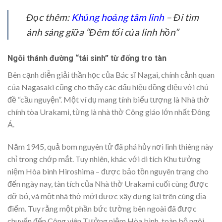
Đọc thêm:
Khủng hoảng tâm linh
– Đi tìm
ánh sáng giữa “Đêm tối của linh hồn”
Ngôi thánh đường “tái sinh” từ đống tro tàn
Bên cạnh diễn giải thần học của Bác sĩ Nagai, chính cảnh quan
của Nagasaki cũng cho thấy các dấu hiệu đồng điệu với chủ
đề “cầu nguyện”. Một ví dụ mang tính biểu tượng là Nhà thờ
chính tòa Urakami, từng là nhà thờ Công giáo lớn nhất Đông
Á.
Năm 1945, quả bom nguyên tử đã phá hủy nơi linh thiêng này
chỉ trong chớp mắt. Tuy nhiên, khác với di tích Khu tưởng
niệm Hòa bình Hiroshima – được bảo tồn nguyên trạng cho
đến ngày nay, tàn tích của Nhà thờ Urakami cuối cùng được
dỡ bỏ, và một nhà thờ mới được xây dựng lại trên cùng địa
điểm. Tuy rằng một phần bức tường bên ngoài đã được
chuyển đến Công viên Tưởng niệm Hòa bình, toàn bộ ngôi