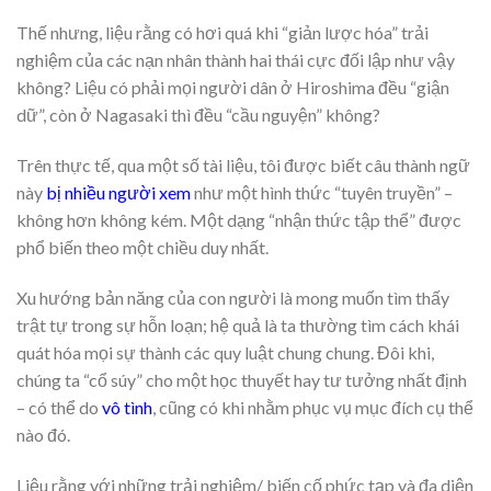
Thế nhưng, liệu rằng có hơi quá khi “giản lược hóa” trải
nghiệm của các nạn nhân thành hai thái cực đối lập như vậy
không? Liệu có phải mọi người dân ở Hiroshima đều “giận
dữ”, còn ở Nagasaki thì đều “cầu nguyện” không?
Trên thực tế, qua một số tài liệu, tôi được biết câu thành ngữ
này
bị nhiều người xem
như một hình thức “tuyên truyền” –
không hơn không kém. Một dạng “nhận thức tập thể” được
phổ biến theo một chiều duy nhất.
Xu hướng bản năng của con người là mong muốn tìm thấy
trật tự trong sự hỗn loạn; hệ quả là ta thường tìm cách khái
quát hóa mọi sự thành các quy luật chung chung. Đôi khi,
chúng ta “cổ súy” cho một học thuyết hay tư tưởng nhất định
– có thể do
vô tình
, cũng có khi nhằm phục vụ mục đích cụ thể
nào đó.
Liệu rằng với những trải nghiệm/ biến cố phức tạp và đa diện