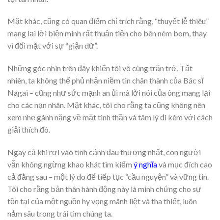
Mặt khác, cũng có quan điểm chỉ trích rằng, “thuyết lễ thiêu”
mang lại lời biện minh rất thuận tiện cho bên ném bom, thay
vì đối mặt với sự “giận dữ”.
Những góc nhìn trên đây khiến tôi vô cùng trăn trở. Tất
nhiên, ta không thể phủ nhận niềm tin chân thành của Bác sĩ
Nagai – cũng như sức mạnh an ủi mà lời nói của ông mang lại
cho các nạn nhân. Mặt khác, tôi cho rằng ta cũng không nên
xem nhẹ gánh nặng về mặt tinh thần và tâm lý đi kèm với cách
giải thích đó.
Ngay cả khi rơi vào tình cảnh đau thương nhất, con người
vẫn không ngừng khao khát tìm kiếm
ý nghĩa
và mục đích cao
cả đằng sau – một lý do để tiếp tục “cầu nguyện” và vững tin.
Tôi cho rằng bản thân hành động này là minh chứng cho sự
tồn tại của một nguồn hy vọng mãnh liệt và tha thiết, luôn
nằm sâu trong trái tim chúng ta.