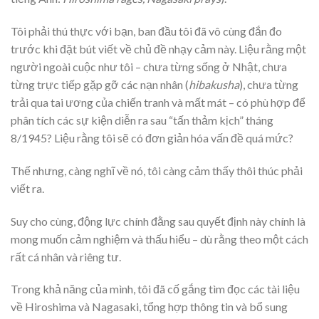
Tôi phải thú thực với bạn, ban đầu tôi đã vô cùng đắn đo
trước khi đặt bút viết về chủ đề nhạy cảm này. Liệu rằng một
người ngoài cuộc như tôi – chưa từng sống ở Nhật, chưa
từng trực tiếp gặp gỡ các nạn nhân (
hibakusha
), chưa từng
trải qua tai ương của chiến tranh và mất mát – có phù hợp để
phân tích các sự kiện diễn ra sau “tấn thảm kịch” tháng
8/1945? Liệu rằng tôi sẽ có đơn giản hóa vấn đề quá mức?
Thế nhưng, càng nghĩ về nó, tôi càng cảm thấy thôi thúc phải
viết ra.
Suy cho cùng, động lực chính đằng sau quyết định này chính là
mong muốn cảm nghiệm và thấu hiểu – dù rằng theo một cách
rất cá nhân và riêng tư.
Trong khả năng của mình, tôi đã cố gắng tìm đọc các tài liệu
về Hiroshima và Nagasaki, tổng hợp thông tin và bổ sung