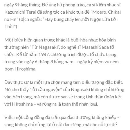
ngày 9 hàng tháng. Để ủng hộ phong trào, ca sĩ kiêm nhạc sĩ
Kazumichi Terai đã sáng tác ca khúc tựa đề “Moero, Chikai
no Hi!” (dịch nghĩa: “Hãy bùng cháy lên, hỡi Ngọn Lửa Lời
Thề!”)
Một biểu hiện quan trọng khác là buổi hòa nhạc hòa bình
thường niên “Từ Nagasaki”, do nghệ sĩ Masashi Sada tổ
chức. Kể từ năm 1987, chương trình được tổ chức trang
trọng vào ngày 6 tháng 8 hằng năm – ngày kỷ niệm vụ ném
bom Hiroshima.
Đây thực sự là một lựa chọn mang tính biểu tượng đặc biệt.
Nó cho thấy “lời cầu nguyện” của Nagasaki không chỉ hướng
vào bên trong, mà còn được san sẻ trong tinh thần đoàn kết
với Hiroshima – và rộng ra là toàn thể nhân loại.
Việc một cộng đồng đã trải qua đau thương khủng khiếp –
song không chỉ dừng lại ở nỗi đau riêng, mà còn nỗ lực để