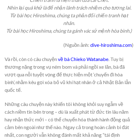
Nhìn lại quá khứ là để nhận lãnh trách nhiệm cho tương lai.
Từ bài học Hiroshima, chúng ta phản đối chiến tranh hạt
nhân.
Từ bài học Hiroshima, chúng ta gánh vác sứ mệnh hòa bình.)
(Nguồn ảnh:
dive-hiroshima.com
)
Và rồi, còn có câu chuyện
về bà Chieko Watanabe
. Tuy bị
thương nặng trong vụ ném bom và phải ngồi xe lăn, bà đã
vượt qua nỗi tuyệt vọng để thực hiện một ‘chuyến đi hòa
bình’, nhằm kêu gọi xóa bỏ vũ khí hạt nhân ở cả Nhật Bản lẫn
quốc tế.
Những câu chuyện này khiến tôi không khỏi suy ngẫm về
cách niềm tin bên trong – dù là xuất phát từ đức tin lâu năm
hay nhận thức mới – có thể chuyển hóa thành hành động quả
cảm bên ngoài như thế nào. Ngay cả trong hoàn cảnh bi đát
nhất, con người vẫn không đánh mất khả năng “tái định