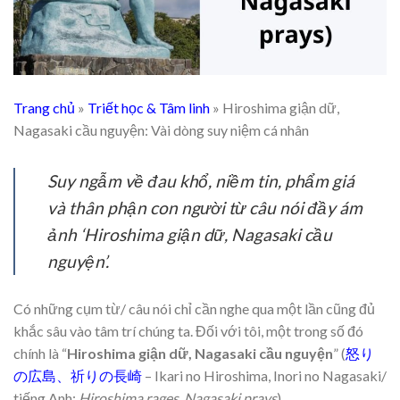
Trang chủ
»
Triết học & Tâm linh
»
Hiroshima giận dữ,
Nagasaki cầu nguyện: Vài dòng suy niệm cá nhân
Suy ngẫm về đau khổ, niềm tin, phẩm giá
và thân phận con người từ câu nói đầy ám
ảnh ‘Hiroshima giận dữ, Nagasaki cầu
nguyện’.
Có những cụm từ/ câu nói chỉ cần nghe qua một lần cũng đủ
khắc sâu vào tâm trí chúng ta. Đối với tôi, một trong số đó
chính là “
Hiroshima giận dữ, Nagasaki cầu nguyện
” (
怒り
の広島、祈りの長崎
– Ikari no Hiroshima, Inori no Nagasaki/
tiếng Anh:
Hiroshima rages, Nagasaki prays
).