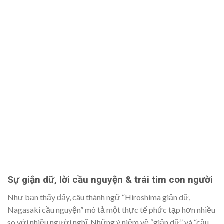
Sự giận dữ, lời cầu nguyện & trái tim con người
Như bạn thấy đấy, câu thành ngữ “Hiroshima giận dữ,
Nagasaki cầu nguyện” mô tả một thực tế phức tạp hơn nhiều
so với nhiều người nghĩ. Những ý niệm về “giận dữ” và “cầu