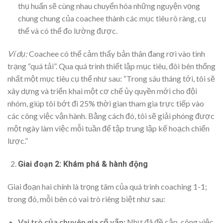
thụ huấn sẽ cùng nhau chuyển hóa những nguyện vọng
chung chung của coachee thành các mục tiêu rõ ràng, cụ
thể và có thể đo lường được.
Ví dụ:
Coachee có thể cảm thấy bản thân đang rơi vào tình
trạng “quá tải”. Qua quá trình thiết lập mục tiêu, đôi bên thống
nhất một mục tiêu cụ thể như sau: “Trong sáu tháng tới, tôi sẽ
xây dựng và triển khai một cơ chế ủy quyền mới cho đội
nhóm, giúp tôi bớt đi 25% thời gian tham gia trực tiếp vào
các công việc vận hành. Bằng cách đó, tôi sẽ giải phóng được
một ngày làm việc mỗi tuần để tập trung lập kế hoạch chiến
lược.”
Giai đoạn 2: Khám phá & hành động
Giai đoạn hai chính là trọng tâm của quá trình coaching 1-1;
trong đó, mỗi bên có vai trò riêng biệt như sau:
Vai trò của chuyên gia cố vấn:
Như đã đề cập, công việc