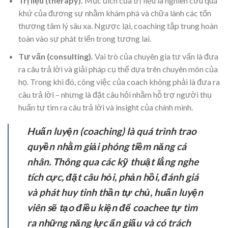
Trị liệu (therapy).
Mục đích của trị liệu là nghiên cứu quá
khứ của đương sự nhằm khám phá và chữa lành các tổn
thương tâm lý sâu xa. Ngược lại, coaching tập trung hoàn
toàn vào sự phát triển trong tương lai.
Tư vấn (consulting).
Vai trò của chuyên gia tư vấn là đưa
ra câu trả lời và giải pháp cụ thể dựa trên chuyên môn của
họ. Trong khi đó, công việc của coach không phải là đưa ra
câu trả lời – nhưng là đặt câu hỏi nhằm hỗ trợ người thụ
huấn tự tìm ra câu trả lời và insight của chính mình.
Huấn luyện (coaching) là quá trình trao
quyền nhằm giải phóng tiềm năng cá
nhân. Thông qua các kỹ thuật lắng nghe
tích cực, đặt câu hỏi, phản hồi, đánh giá
và phát huy tinh thần tự chủ, huấn luyện
viên sẽ tạo điều kiện để coachee tự tìm
ra những năng lực ẩn giấu và có trách