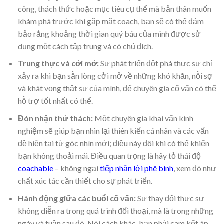
công, thách thức hoặc mục tiêu cụ thể mà bản thân muốn
khám phá trước khi gặp mặt coach, bạn sẽ có thể đảm
bảo rằng khoảng thời gian quý báu của mình được sử
dụng một cách tập trung và có chủ đích.
Trung thực và cởi mở:
Sự phát triển đột phá thực sự chỉ
xảy ra khi bạn sẵn lòng cởi mở về những khó khăn, nỗi sợ
và khát vọng thật sự của mình, để chuyên gia cố vấn có thể
hỗ trợ tốt nhất có thể.
Đón nhận thử thách:
Một chuyên gia khai vấn kinh
nghiệm sẽ giúp bạn nhìn lại thiên kiến cá nhân và các vấn
đề hiện tại từ góc nhìn mới; điều này đôi khi có thể khiến
bạn không thoải mái. Điều quan trọng là hãy tỏ thái độ
coachable
– không ngại
tiếp nhận lời phê bình
, xem đó như
chất xúc tác cần thiết cho sự phát triển.
Hành động giữa các buổi cố vấn:
Sự thay đổi thực sự
không diễn ra trong quá trình đối thoại, mà là trong những
ngày và tuần sau đó. Nói cách khác, bạn phải cam kết áp