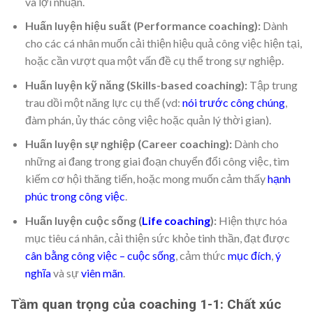
và lợi nhuận.
Huấn luyện hiệu suất (Performance coaching):
Dành
cho các cá nhân muốn cải thiện hiệu quả công việc hiện tại,
hoặc cần vượt qua một vấn đề cụ thể trong sự nghiệp.
Huấn luyện kỹ năng (Skills-based coaching):
Tập trung
trau dồi một năng lực cụ thể (vd:
nói trước công chúng
,
đàm phán, ủy thác công việc hoặc quản lý thời gian).
Huấn luyện sự nghiệp (Career coaching):
Dành cho
những ai đang trong giai đoạn chuyển đổi công việc, tìm
kiếm cơ hội thăng tiến, hoặc mong muốn cảm thấy
hạnh
phúc trong công việc
.
Huấn luyện cuộc sống (
Life coaching
):
Hiện thực hóa
mục tiêu cá nhân, cải thiện sức khỏe tinh thần, đạt được
cân bằng công việc – cuộc sống
, cảm thức
mục đích
,
ý
nghĩa
và sự
viên mãn
.
Tầm quan trọng của coaching 1-1: Chất xúc