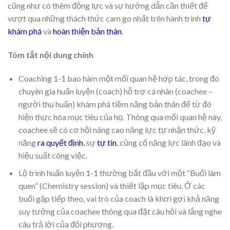
cũng như có thêm động lực và sự hướng dẫn cần thiết để
vượt qua những thách thức cam go nhất trên hành trình
tự
khám phá
và
hoàn thiện bản thân
.
Tóm tắt nội dung chính
Coaching 1-1 bao hàm một mối quan hệ hợp tác, trong đó
chuyên gia huấn luyện (coach) hỗ trợ cá nhân (coachee –
người thụ huấn) khám phá tiềm năng bản thân để từ đó
hiện thực hóa mục tiêu của họ. Thông qua mối quan hệ này,
coachee sẽ có cơ hội nâng cao năng lực tự nhận thức, kỹ
năng
ra quyết định
, sự
tự tin
, củng cố năng lực lãnh đạo và
hiệu suất công việc.
Lộ trình huấn luyện 1-1 thường bắt đầu với một “Buổi làm
quen” (Chemistry session) và thiết lập mục tiêu. Ở các
buổi gặp tiếp theo, vai trò của coach là khơi gợi khả năng
suy tưởng của coachee thông qua đặt câu hỏi và lắng nghe
câu trả lời của đối phương.