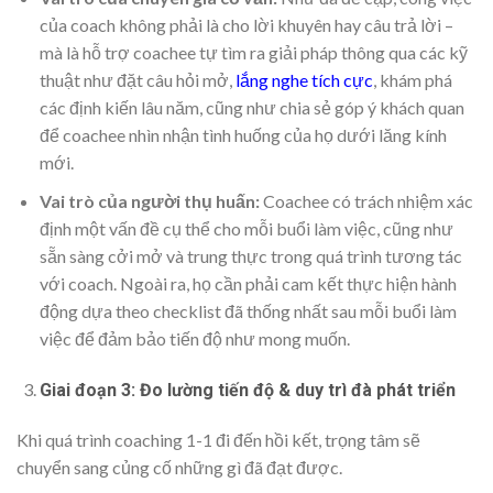
của coach không phải là cho lời khuyên hay câu trả lời –
mà là hỗ trợ coachee tự tìm ra giải pháp thông qua các kỹ
thuật như đặt câu hỏi mở,
lắng nghe tích cực
, khám phá
các định kiến lâu năm, cũng như chia sẻ góp ý khách quan
để coachee nhìn nhận tình huống của họ dưới lăng kính
mới.
Vai trò của người thụ huấn:
Coachee có trách nhiệm xác
định một vấn đề cụ thể cho mỗi buổi làm việc, cũng như
sẵn sàng cởi mở và trung thực trong quá trình tương tác
với coach. Ngoài ra, họ cần phải cam kết thực hiện hành
động dựa theo checklist đã thống nhất sau mỗi buổi làm
việc để đảm bảo tiến độ như mong muốn.
Giai đoạn 3: Đo lường tiến độ & duy trì đà phát triển
Khi quá trình coaching 1-1 đi đến hồi kết, trọng tâm sẽ
chuyển sang củng cố những gì đã đạt được.