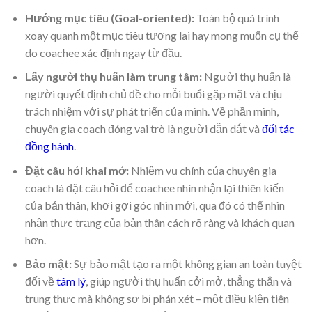
Hướng mục tiêu (Goal-oriented):
Toàn bộ quá trình
xoay quanh một mục tiêu tương lai hay mong muốn cụ thể
do coachee xác định ngay từ đầu.
Lấy người thụ huấn làm trung tâm:
Người thụ huấn là
người quyết định chủ đề cho mỗi buổi gặp mặt và chịu
trách nhiệm với sự phát triển của mình. Về phần mình,
chuyên gia coach đóng vai trò là người dẫn dắt và
đối tác
đồng hành
.
Đặt câu hỏi khai mở:
Nhiệm vụ chính của chuyên gia
coach là đặt câu hỏi để coachee nhìn nhận lại thiên kiến
của bản thân, khơi gợi góc nhìn mới, qua đó có thể nhìn
nhận thực trạng của bản thân cách rõ ràng và khách quan
hơn.
Bảo mật:
Sự bảo mật tạo ra một không gian an toàn tuyệt
đối về
tâm lý
, giúp người thụ huấn cởi mở, thẳng thắn và
trung thực mà không sợ bị phán xét – một điều kiện tiên