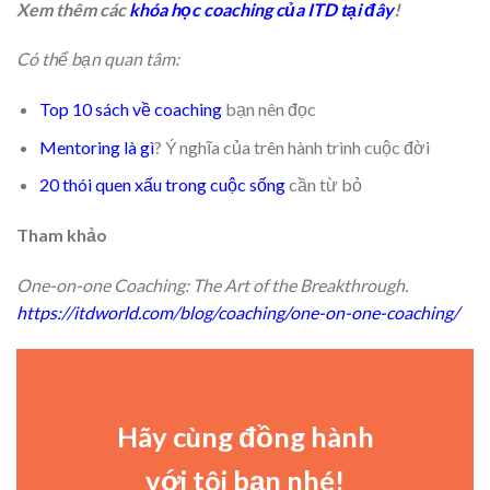
Xem thêm các
khóa học coaching của ITD tại đây
!
Có thể bạn quan tâm:
Top 10 sách về coaching
bạn nên đọc
Mentoring là gì
? Ý nghĩa của trên hành trình cuộc đời
20 thói quen xấu trong cuộc sống
cần từ bỏ
Tham khảo
One-on-one Coaching: The Art of the Breakthrough.
https://itdworld.com/blog/coaching/one-on-one-coaching/
Hãy cùng đồng hành
với tôi bạn nhé!