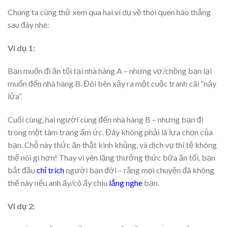
Chúng ta cùng thử xem qua hai ví dụ về thói quen háo thắng
sau đây nhé:
Ví dụ 1:
Bạn muốn đi ăn tối tại nhà hàng A – nhưng vợ/chồng bạn lại
muốn đến nhà hàng B. Đôi bên xảy ra một cuộc tranh cãi “nảy
lửa”.
Cuối cùng, hai người cùng đến nhà hàng B – nhưng bạn đi
trong một tâm trạng ấm ức. Đây không phải là lựa chọn của
bạn. Chỗ này thức ăn thật kinh khủng, và dịch vụ thì tệ không
thể nói gì hơn! Thay vì yên lặng thưởng thức bữa ăn tối, bạn
bắt đầu
chỉ trích
người bạn đời – rằng mọi chuyện đã không
thế này nếu anh ấy/cô ấy chịu
lắng nghe
bạn.
Ví dụ 2: