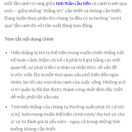
một lằn ranh rõ ràng giữa
tinh thần cầu tiến
và cạnh tranh quá
mức – giữa những “thắng lợi” cần thiết và không cần thiết.
Đáng buồn thay, phần lớn chúng ta đều có xu hướng “vượt
qua” lằn ranh đó với tần suất đáng báo động.
Tóm tắt nội dung chính
Hiếu thắng là khi ta thể hiện mong muốn chiến thắng bất
kể hoàn cảnh, thậm chí kể cả phải trả giá bằng các mối
quan hệ, sự phát triển cá nhân và nhận thức về vấn đề
trước mắt. Đó là một thói quen xấu phổ biến đến ngạc
nhiên, len lỏi vào mọi khía cạnh của cuộc sống. Những ai ở
vị trí quản lý/đã đạt được thành công nhất định đặc biệt
dễ mắc phải tật xấu này.
Tính hiếu thắng của chúng ta thường xuất phát từ cái tôi
vị kỷ, luôn mong muốn thể hiện chính mình/ thu hút sự chú
ý/ sợ bị đánh giá là yếu kém – ngay cả trong những tình
huống không cần thiết.