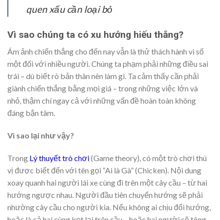
quen xấu cần loại bỏ
Vì sao chúng ta có xu hướng hiếu thắng?
Ám ảnh chiến thắng cho đến nay vẫn là thử thách hành vi số
một đối với nhiều người. Chúng ta phạm phải những điều sai
trái – dù biết rõ bản thân nên làm gì. Ta cảm thấy cần phải
giành chiến thắng bằng mọi giá – trong những việc lớn và
nhỏ, thậm chí ngay cả với những vấn đề hoàn toàn không
đáng bận tâm.
Vì sao lại như vậy?
Trong
Lý thuyết trò chơi
(Game theory), có một trò chơi thú
vị được biết đến với tên gọi “Ai là Gà” (Chicken). Nội dung
xoay quanh hai người lái xe cùng đi trên một cây cầu – từ hai
hướng ngược nhau. Người đầu tiên chuyển hướng sẽ phải
nhường cây cầu cho người kia. Nếu không ai chịu đổi hướng,
hoặc là cả hai cùng kẹt lại trên cầu – hoặc hai người sẽ tông