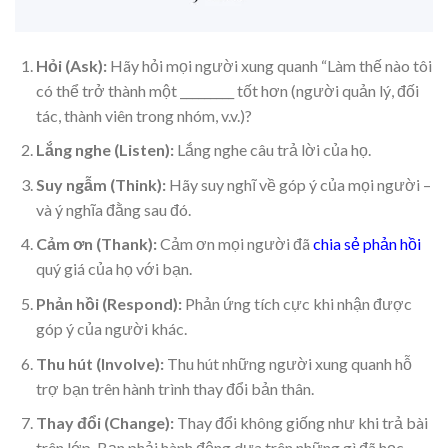
Hỏi (Ask):
Hãy hỏi mọi người xung quanh “Làm thế nào tôi
có thể trở thành một _________ tốt hơn (người quản lý, đối
tác, thành viên trong nhóm, v.v.)?
Lắng nghe (Listen):
Lắng nghe câu trả lời của họ.
Suy ngẫm (Think):
Hãy suy nghĩ về góp ý của mọi người –
và ý nghĩa đằng sau đó.
Cảm ơn (Thank):
Cảm ơn mọi người đã
chia sẻ phản hồi
quý giá của họ với bạn.
Phản hồi (Respond):
Phản ứng tích cực khi nhận được
góp ý của người khác.
Thu hút (Involve):
Thu hút những người xung quanh hỗ
trợ bạn trên hành trình thay đổi bản thân.
Thay đổi (Change):
Thay đổi không giống như khi trả bài
trên lớp. Bạn phải hành động dựa trên những gì đã học