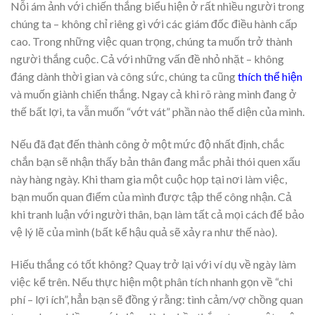
Nỗi ám ảnh với chiến thắng biểu hiện ở rất nhiều người trong
chúng ta – không chỉ riêng gì với các giám đốc điều hành cấp
cao. Trong những việc quan trọng, chúng ta muốn trở thành
người thắng cuộc. Cả với những vấn đề nhỏ nhặt – không
đáng dành thời gian và công sức, chúng ta cũng
thích thể hiện
và muốn giành chiến thắng. Ngay cả khi rõ ràng mình đang ở
thế bất lợi, ta vẫn muốn “vớt vát” phần nào thể diện của mình.
Nếu đã đạt đến thành công ở một mức độ nhất định, chắc
chắn bạn sẽ nhận thấy bản thân đang mắc phải thói quen xấu
này hàng ngày. Khi tham gia một cuộc họp tại nơi làm việc,
bạn muốn quan điểm của mình được tập thể công nhận. Cả
khi tranh luận với người thân, bạn làm tất cả mọi cách để bảo
vệ lý lẽ của mình (bất kể hậu quả sẽ xảy ra như thế nào).
Hiếu thắng có tốt không? Quay trở lại với ví dụ về ngày làm
việc kể trên. Nếu thực hiện một phân tích nhanh gọn về “chi
phí – lợi ích”, hẳn bạn sẽ đồng ý rằng: tình cảm/vợ chồng quan