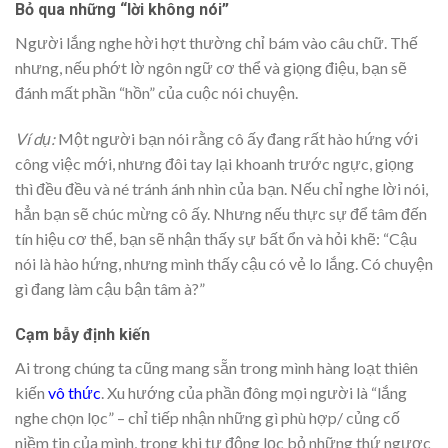
Bỏ qua những “lời không nói”
Người lắng nghe hời hợt thường chỉ bám vào câu chữ. Thế
nhưng, nếu phớt lờ ngôn ngữ cơ thể và giọng điệu, bạn sẽ
đánh mất phần “hồn” của cuộc nói chuyện.
Ví dụ:
Một người bạn nói rằng cô ấy đang rất hào hứng với
công việc mới, nhưng đôi tay lại khoanh trước ngực, giọng
thì đều đều và né tránh ánh nhìn của bạn. Nếu chỉ nghe lời nói,
hẳn bạn sẽ chúc mừng cô ấy. Nhưng nếu thực sự để tâm đến
tín hiệu cơ thể, bạn sẽ nhận thấy sự bất ổn và hỏi khẽ: “Cậu
nói là hào hứng, nhưng mình thấy cậu có vẻ lo lắng. Có chuyện
gì đang làm cậu bận tâm à?”
Cạm bẫy định kiến
Ai trong chúng ta cũng mang sẵn trong mình hàng loạt thiên
kiến
vô thức
. Xu hướng của phần đông mọi người là “lắng
nghe chọn lọc” – chỉ tiếp nhận những gì phù hợp/ củng cố
niềm tin của mình, trong khi tự động lọc bỏ những thứ ngược