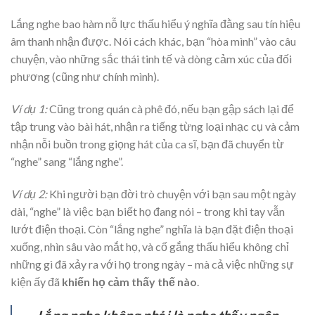
Lắng nghe bao hàm nỗ lực thấu hiểu ý nghĩa đằng sau tín hiệu
âm thanh nhận được. Nói cách khác, bạn “hòa mình” vào câu
chuyện, vào những sắc thái tinh tế và dòng cảm xúc của đối
phương (cũng như chính mình).
Ví dụ 1:
Cũng trong quán cà phê đó, nếu bạn gập sách lại để
tập trung vào bài hát, nhận ra tiếng từng loại nhạc cụ và cảm
nhận nỗi buồn trong giọng hát của ca sĩ, bạn đã chuyển từ
“nghe” sang “lắng nghe”.
Ví dụ 2:
Khi người bạn đời trò chuyện với bạn sau một ngày
dài, “nghe” là việc bạn biết họ đang nói – trong khi tay vẫn
lướt điện thoại. Còn “lắng nghe” nghĩa là bạn đặt điện thoại
xuống, nhìn sâu vào mắt họ, và cố gắng thấu hiểu không chỉ
những gì đã xảy ra với họ trong ngày – mà cả việc những sự
kiện ấy đã
khiến họ cảm thấy thế nào
.