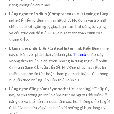
đang không ổn chút nào.
Lắng nghe toàn diện (Comprehensive listening:):
Lắng
nghe để hiểu rõ tầng nghĩa mặt chữ. Nó đóng vai trò như
chiếc cầu nối ngôn ngữ, giúp bạn nắm bắt đúng từ vựng
và cấu trúc câu để hiểu được bức tranh toàn cảnh của
thông điệp.
Lắng nghe phản biện (Critical listening):
Kiểu lắng nghe
này đi kèm với phân tích và đánh giá. “
Phản biện
” ở đây
không đơn thuần là chỉ trích, nhưng là dùng logic để nhận
định tính đúng đắn của vấn đề. Phương pháp này rất cần
thiết khi nghe tin tức hoặc tham gia tranh luận – để không
bị cuốn theo những lập luận thiếu căn cứ.
Lắng nghe đồng cảm (Sympathetic listening):
Ở cấp độ
này, ta chú trọng ghi nhận cảm xúc của người đối diện để
nâng đỡ và thể hiện sự quan tâm của họ. Thông điệp ta gửi
đi là: “Mình hiểu và rất chia sẻ với những gì bạn đang trải
qua.”