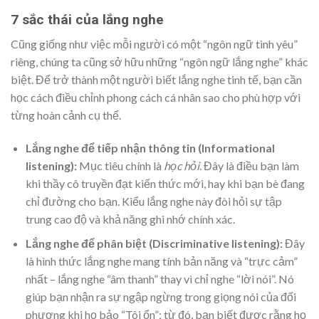
7 sắc thái của lắng nghe
Cũng giống như việc mỗi người có một “ngôn ngữ tình yêu”
riêng, chúng ta cũng sở hữu những “ngôn ngữ lắng nghe” khác
biệt. Để trở thành một người biết lắng nghe tinh tế, bạn cần
học cách điều chỉnh phong cách cá nhân sao cho phù hợp với
từng hoàn cảnh cụ thể.
Lắng nghe để tiếp nhận thông tin (Informational
listening):
Mục tiêu chính là
học hỏi
. Đây là điều bạn làm
khi thầy cô truyền đạt kiến thức mới, hay khi bạn bè đang
chỉ đường cho bạn. Kiểu lắng nghe này đòi hỏi sự tập
trung cao độ và khả năng ghi nhớ chính xác.
Lắng nghe để phân biệt (Discriminative listening):
Đây
là hình thức lắng nghe mang tính bản năng và “trực cảm”
nhất – lắng nghe “âm thanh” thay vì chỉ nghe “lời nói”. Nó
giúp bạn nhận ra sự ngập ngừng trong giọng nói của đối
phương khi họ bảo “Tôi ổn”; từ đó, bạn biết được rằng họ