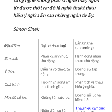
Lắng nghe không phải là nghe thấy ngôn
từ được thốt ra; đó là nghệ thuật thấu
hiểu ý nghĩa ẩn sau những ngôn từ ấy.
Simon Sinek
Lắng nghe
Đặc điểm
Nghe (Hearing)
(Listening)
Phản xạ sinh học,
Hành động nhận
Bản chất
thụ động.
thức, chủ động.
Diễn ra vô thức, tự
Đòi hỏi sự tập
Ý thức
động.
trung.
Tiếp nhận sóng âm
Phân tích và thấu
Quá trình
qua thính giác.
hiểu ý nghĩa.
Đòi hỏi nỗ lực và
Mức độ nỗ lực
Không tốn sức lực.
kiên nhẫn.
Thấu hiểu cảm xúc
Nhận diện sự tồn