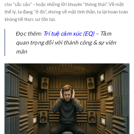
cho “sắc sảo” – hoặc những lời khuyên “thông thái”. Về mặt
thể lý, ta đang “ở đó”, nhưng về mặt tinh thần, ta lại hoàn toàn
không hề thực sự tồn tại.
Đọc thêm:
Trí tuệ cảm xúc (EQ)
– Tầm
quan trọng đối với thành công & sự viên
mãn