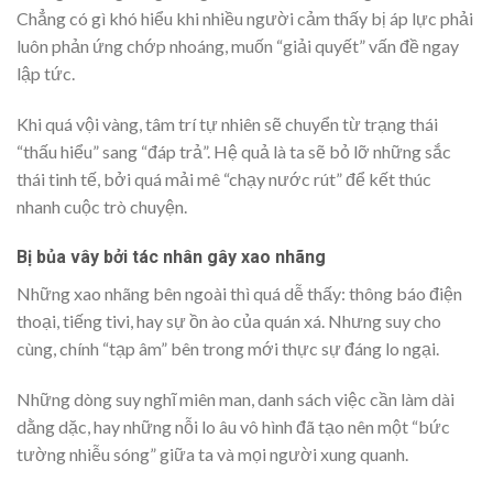
Chẳng có gì khó hiểu khi nhiều người cảm thấy bị áp lực phải
luôn phản ứng chớp nhoáng, muốn “giải quyết” vấn đề ngay
lập tức.
Khi quá vội vàng, tâm trí tự nhiên sẽ chuyển từ trạng thái
“thấu hiểu” sang “đáp trả”. Hệ quả là ta sẽ bỏ lỡ những sắc
thái tinh tế, bởi quá mải mê “chạy nước rút” để kết thúc
nhanh cuộc trò chuyện.
Bị bủa vây bởi tác nhân gây xao nhãng
Những xao nhãng bên ngoài thì quá dễ thấy: thông báo điện
thoại, tiếng tivi, hay sự ồn ào của quán xá. Nhưng suy cho
cùng, chính “tạp âm” bên trong mới thực sự đáng lo ngại.
Những dòng suy nghĩ miên man, danh sách việc cần làm dài
dằng dặc, hay những nỗi lo âu vô hình đã tạo nên một “bức
tường nhiễu sóng” giữa ta và mọi người xung quanh.