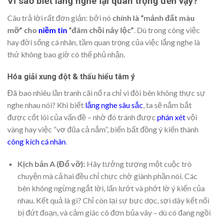
Vì sao biết lắng nghe lại quan trọng đến vậy?
Câu trả lời rất đơn giản: bởi nó
chính là “mảnh đất màu
mỡ” cho
niềm tin
“đâm chồi nảy lộc”
. Dù trong công việc
hay đời sống cá nhân, tầm quan trọng của việc lắng nghe là
thứ không bao giờ có thể phủ nhận.
Hóa giải xung đột & thấu hiểu tâm ý
Đã bao nhiêu lần tranh cãi nổ ra chỉ vì đôi bên không thực sự
nghe nhau nói? Khi biết
lắng nghe sâu sắc
, ta sẽ nắm bắt
được cốt lõi của vấn đề – nhờ đó tránh được
phán xét
vội
vàng hay việc “vơ đũa cả nắm”, biến bất đồng ý kiến thành
công kích cá nhân
.
Kịch bản A (Đổ vỡ):
Hãy tưởng tượng một cuộc trò
chuyện mà cả hai đều chỉ chực chờ giành phần nói. Các
bên không ngừng ngắt lời, lấn lướt và phớt lờ ý kiến của
nhau. Kết quả là gì? Chỉ còn lại sự bực dọc, sợi dây kết nối
bị đứt đoạn, và cảm giác cô đơn bủa vây – dù có đang ngồi