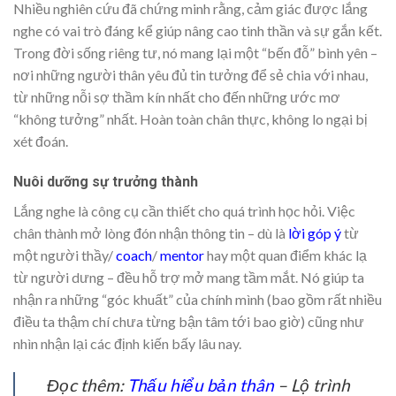
Nhiều nghiên cứu đã chứng minh rằng, cảm giác được lắng
nghe có vai trò đáng kể giúp nâng cao tinh thần và sự gắn kết.
Trong đời sống riêng tư, nó mang lại một “bến đỗ” bình yên –
nơi những người thân yêu đủ tin tưởng để sẻ chia với nhau,
từ những nỗi sợ thầm kín nhất cho đến những ước mơ
“không tưởng” nhất. Hoàn toàn chân thực, không lo ngại bị
xét đoán.
Nuôi dưỡng sự trưởng thành
Lắng nghe là công cụ cần thiết cho quá trình học hỏi. Việc
chân thành mở lòng đón nhận thông tin – dù là
lời góp ý
từ
một người thầy/
coach
/
mentor
hay một quan điểm khác lạ
từ người dưng – đều hỗ trợ mở mang tầm mắt. Nó giúp ta
nhận ra những “góc khuất” của chính mình (bao gồm rất nhiều
điều ta thậm chí chưa từng bận tâm tới bao giờ) cũng như
nhìn nhận lại các định kiến bấy lâu nay.
Đọc thêm:
Thấu hiểu bản thân
– Lộ trình