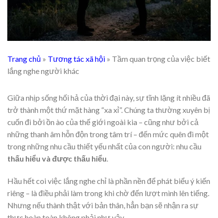
Trang chủ
»
Tương tác xã hội
»
Tầm quan trọng của việc biết
lắng nghe người khác
Giữa nhịp sống hối hả của thời đại này, sự tĩnh lặng ít nhiều đã
trở thành một thứ mặt hàng “xa xỉ”. Chúng ta thường xuyên bị
cuốn đi bởi ồn ào của thế giới ngoài kia – cũng như bởi cả
những thanh âm hỗn độn trong tâm trí – đến mức quên đi một
trong những nhu cầu thiết yếu nhất của con người: nhu cầu
thấu hiểu và được thấu hiểu
.
Hầu hết coi việc lắng nghe chỉ là phần nền để phát biểu ý kiến
riêng – là điều phải làm trong khi chờ đến lượt mình lên tiếng.
Nhưng nếu thành thật với bản thân, hẳn bạn sẽ nhận ra sự
thực hoàn toàn không phải như vậy.