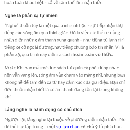
hoàn toàn khác biệt – cả về tâm thế lẫn nhận thức.
Nghe là phản xạ tự nhiên
“Nghe” thuần túy là một quá trình sinh học – sự tiếp nhận thụ
động các sóng âm qua thính giác. Đó là việc cơ thể tự động
nhận diện những âm thanh xung quanh – như tiếng tủ lạnh rì rì,
tiếng xe cộ ngoài đường, hay tiếng chuông báo tin nhắn. Vì là
phản xạ, quá trình này diễn ra cách
hoàn toàn vô thức
.
Ví dụ:
Khi bạn mải mê đọc sách tại quán cà phê, tiếng nhạc
nền vẫn vang lên, sóng âm vẫn chạm vào màng nhĩ, nhưng bạn
không hề để tâm đến ca từ hay cảm xúc của giai điệu. Bạn chỉ
đơn thuần nhận biết là có âm thanh đang tồn tại trong không
khí.
Lắng nghe là hành động có chủ đích
Ngược lại, lắng nghe lại thuộc về phương diện nhận thức. Nó
đòi hỏi sự tập trung – một
sự lựa chọn
có chủ ý
từ phía bạn.