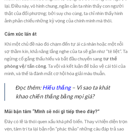
lại. Điều này, vô hình chung, ngăn cản ta nhìn thấy con người
thật của đối phương; bởi suy cho cùng, ta chỉ nhìn thấy hình
ảnh phản chiếu những kỳ vọng của chính mình mà thôi.
Cảm xúc lấn át
Khi một chủ đề nào đó chạm đến tự ái cá nhân hoặc một nỗi
sợ thầm kín, khả năng lắng nghe của ta sẽ gần như “tê liệt”. Ta
ngừng cố gắng thấu hiểu và bắt đầu chuyển sang
tư thế
phòng vệ/ tấn công
. Ta vội vã kết luận để bảo vệ cái tôi của
mình, và thế là đánh mất cơ hội hóa giải mâu thuẫn.
Đọc thêm:
Hiếu thắng
– Vì sao ta khát
khao chiến thắng bằng mọi giá?
Mải bận tâm “Mình sẽ nói gì tiếp theo đây?”
Đây có lẽ là thói quen xấu khá phổ biến. Thay vì hiện diện trọn
vẹn, tâm trí ta lại bận rộn “phác thảo” những câu đáp trả sao