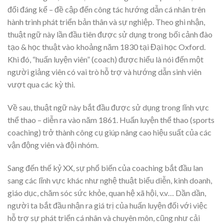
đổi đáng kể – đề cập đến công tác hướng dẫn cá nhân trên
hành trình phát triển bản thân và sự nghiệp. Theo ghi nhận,
thuật ngữ này lần đầu tiên được sử dụng trong bối cảnh đào
tạo & học thuật vào khoảng năm 1830 tại Đại học Oxford.
Khi đó, “huấn luyện viên” (coach) được hiểu là nói đến một
người giảng viên có vai trò hỗ trợ và hướng dẫn sinh viên
vượt qua các kỳ thi.
Về sau, thuật ngữ này bắt đầu được sử dụng trong lĩnh vực
thể thao – diễn ra vào năm 1861. Huấn luyện thể thao (sports
coaching) trở thành công cụ giúp nâng cao hiệu suất của các
vận động viên và đội nhóm.
Sang đến thế kỷ XX, sự phổ biến của coaching bắt đầu lan
sang các lĩnh vực khác như nghệ thuật biểu diễn, kinh doanh,
giáo dục, chăm sóc sức khỏe, quan hệ xã hội, v.v… Dần dần,
người ta bắt đầu nhận ra giá trị của huấn luyện đối với việc
hỗ trợ sự phát triển cá nhân và chuyên môn, cũng như cải