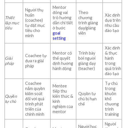
Mentor
Người thụ
đóng vai
Theo
huấn
Xác định
Thiết
trò hướng
chương
(coachee)
dựa trên
lập mục
dẫn chi tiết
trình giảng
tự đặt mục
nhu cầu
tiêu
ở bước
dạy/giảng
tiêu cho
đào tạo
goal
viên
mình
setting
Xác định
Mentor có
Trình bày
& thực
Coachee tự
Giải
thể quyết
bởi người
hành
đưa ra giải
pháp
định hướng
giảng dạy
trong
pháp
hành động
(teacher)
quá trình
đào tạo
Coachee
Tự chủ
Mentee
nắm quyền
trong
tiếp thu
kiểm soát
Quyền tự
khuôn
Quyền
kiến thức &
đối với quá
chủ bị hạn
khổ
tự chủ
kinh
trình phát
chế
chương
nghiệm của
triển của
trình
mentor
chính mình
training
Người
Người học