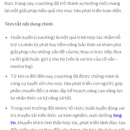
thực trạng này, coaching đã trở thành xu hướng mới, mang
lại một giải pháp hiệu quả cho mục tiêu phát triển toàn diện.
Tóm tắt nội dung chính
Huấn luyện (coaching) là một quá trình hợp tác nhằm hỗ
trợ cá nhân tự phát huy tiềm năng bản thân và khám phá
giải pháp cho những vấn đề của họ, thay vì trực tiếp đưa
ra lời giải hoặc gợi ý cho họ (vốn là vai trò của cố vấn –
mentoring).
Từ khi ra đời đến nay, coaching đã được chứng minh là
công cụ tuyệt vời cho mục tiêu phát triển con người, góp
phần chuyển đổi cá nhân, lập kế hoạch, nâng cao năng lực
tự nhận thức và kỹ năng xã hội.
Trong môi trường đội nhóm/ tổ chức, huấn luyện đóng vai
trò truyền tải kiến thức và kinh nghiệm, nuôi dưỡng
lòng
tin
, khuyến khích tinh thần hợp tác, phát triển lãnh đạo, tạo
điều kiện cho sự thay đổi, xây dựng văn hóa, thu hút và giữ