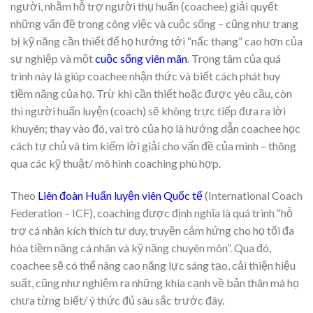
người, nhằm hỗ trợ người thụ huấn (coachee) giải quyết
những vấn đề trong công việc và cuộc sống – cũng như trang
bị kỹ năng cần thiết để họ hướng tới “nấc thang” cao hơn của
sự nghiệp và một
cuộc sống viên mãn
. Trọng tâm của quá
trình này là giúp coachee nhận thức và biết cách phát huy
tiềm năng của họ. Trừ khi cần thiết hoặc được yêu cầu, còn
thì người huấn luyện (coach) sẽ không trực tiếp đưa ra lời
khuyên; thay vào đó, vai trò của họ là hướng dẫn coachee học
cách tự chủ và tìm kiếm lời giải cho vấn đề của mình – thông
qua các kỹ thuật/ mô hình coaching phù hợp.
Theo
Liên đoàn Huấn luyện viên Quốc tế
(International Coach
Federation – ICF), coaching được định nghĩa là quá trình “hỗ
trợ cá nhân kích thích tư duy, truyền cảm hứng cho họ tối đa
hóa tiềm năng cá nhân và kỹ năng chuyên môn”. Qua đó,
coachee sẽ có thể nâng cao năng lực sáng tạo, cải thiện hiệu
suất, cũng như nghiệm ra những khía cạnh về bản thân mà họ
chưa từng biết/ ý thức đủ sâu sắc trước đây.