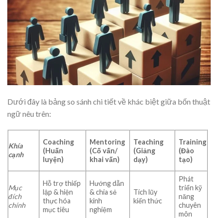
Dưới đây là bảng so sánh chi tiết về khác biệt giữa bốn thuật
ngữ nêu trên:
Coaching
Mentoring
Teaching
Training
Khía
(Huấn
(Cố vấn/
(Giảng
(Đào
cạnh
luyện)
khai vấn)
dạy)
tạo)
Phát
Hỗ trợ thiếp
Hướng dẫn
Mục
triển kỹ
lập & hiện
& chia sẻ
Tích lũy
đích
năng
thực hóa
kinh
kiến thức
chính
chuyên
mục tiêu
nghiệm
môn