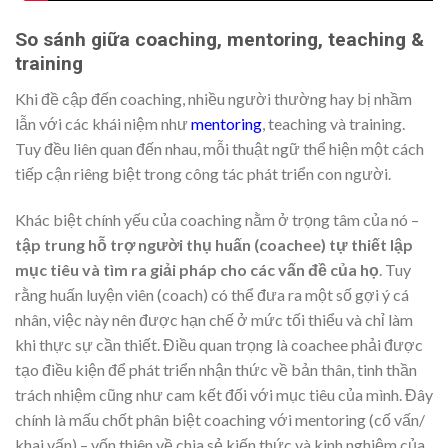
So sánh giữa coaching, mentoring, teaching &
training
Khi đề cập đến coaching, nhiều người thường hay bị nhầm
lẫn với các khái niệm như
mentoring
, teaching và training.
Tuy đều liên quan đến nhau, mỗi thuật ngữ thể hiện một cách
tiếp cận riêng biệt trong công tác phát triển con người.
Khác biệt chính yếu của coaching nằm ở trọng tâm của nó –
tập trung hỗ trợ người thụ huấn (coachee) tự thiết lập
mục tiêu và tìm ra giải pháp cho các vấn đề của họ
. Tuy
rằng huấn luyện viên (coach) có thể đưa ra một số gợi ý cá
nhân, việc này nên được hạn chế ở mức tối thiểu và chỉ làm
khi thực sự cần thiết. Điều quan trọng là coachee phải được
tạo điều kiện để phát triển nhận thức về bản thân, tinh thần
trách nhiệm cũng như cam kết đối với mục tiêu của mình. Đây
chính là mấu chốt phân biệt coaching với mentoring (cố vấn/
khai vấn) – vốn thiên về chia sẻ kiến thức và kinh nghiệm của