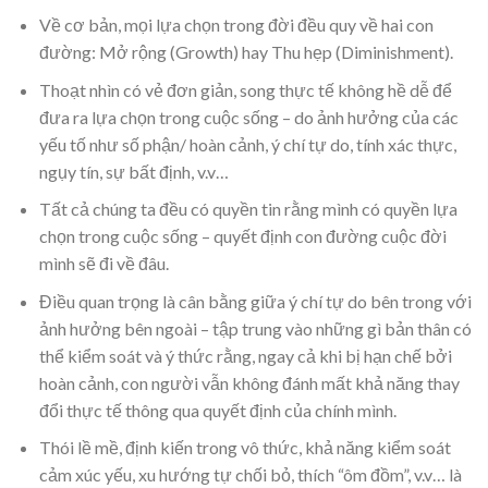
Về cơ bản, mọi lựa chọn trong đời đều quy về hai con
đường: Mở rộng (Growth) hay Thu hẹp (Diminishment).
Thoạt nhìn có vẻ đơn giản, song thực tế không hề dễ để
đưa ra lựa chọn trong cuộc sống – do ảnh hưởng của các
yếu tố như số phận/ hoàn cảnh, ý chí tự do, tính xác thực,
ngụy tín, sự bất định, v.v…
Tất cả chúng ta đều có quyền tin rằng mình có quyền lựa
chọn trong cuộc sống – quyết định con đường cuộc đời
mình sẽ đi về đâu.
Điều quan trọng là cân bằng giữa ý chí tự do bên trong với
ảnh hưởng bên ngoài – tập trung vào những gì bản thân có
thể kiểm soát và ý thức rằng, ngay cả khi bị hạn chế bởi
hoàn cảnh, con người vẫn không đánh mất khả năng thay
đổi thực tế thông qua quyết định của chính mình.
Thói lề mề, định kiến trong vô thức, khả năng kiểm soát
cảm xúc yếu, xu hướng tự chối bỏ, thích “ôm đồm”, v.v… là