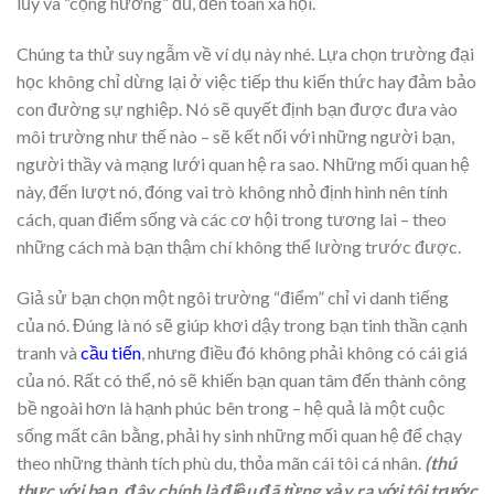
lũy và “cộng hưởng” đủ, đến toàn xã hội.
Chúng ta thử suy ngẫm về ví dụ này nhé. Lựa chọn trường đại
học không chỉ dừng lại ở việc tiếp thu kiến ​​thức hay đảm bảo
con đường sự nghiệp. Nó sẽ quyết định bạn được đưa vào
môi trường như thế nào – sẽ kết nối với những người bạn,
người thầy và mạng lưới quan hệ ra sao. Những mối quan hệ
này, đến lượt nó, đóng vai trò không nhỏ định hình nên tính
cách, quan điểm sống và các cơ hội trong tương lai – theo
những cách mà bạn thậm chí không thể lường trước được.
Giả sử bạn chọn một ngôi trường “điểm” chỉ vì danh tiếng
của nó. Đúng là nó sẽ giúp khơi dậy trong bạn tinh thần cạnh
tranh và
cầu tiến
, nhưng điều đó không phải không có cái giá
của nó. Rất có thể, nó sẽ khiến bạn quan tâm đến thành công
bề ngoài hơn là hạnh phúc bên trong – hệ quả là một cuộc
sống mất cân bằng, phải hy sinh những mối quan hệ để chạy
theo những thành tích phù du, thỏa mãn cái tôi cá nhân.
(thú
thực với bạn, đây chính là điều đã từng xảy ra với tôi trước