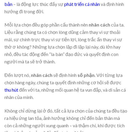
bản
– là động lực thúc đẩy sự
phát triển cá nhân
và định hình
hướng đi trong đời.
Mỗi lựa chọn đều góp phần cấu thành nên
nhân cách
của ta.
Liệu rằng chúng ta có chọn lòng dũng cảm thay vì sự thoải
mái, sự chính trực thay vì sự tiện lợi, lòng trắc ẩn thay vì sự
thờ ơ không? Những lựa chọn lặp đi lặp lại này, dù lớn hay
nhỏ, đều tác động đến “la bàn” đạo đức và quyết định con
người mà ta sẽ trở thành.
Đến lượt nó,
nhân cách
sẽ định hình
số phận
. Với từng lựa
chọn hàng ngày, chúng ta quyết định những cơ hội sẽ được
thu hút
đến với ta, những mối quan hệ ta vun đắp, và di sản cá
nhân của mình.
Không chỉ dừng lại ở đó, tất cả lựa chọn của chúng ta đều tạo
ra hiệu ứng lan tỏa, ảnh hưởng không chỉ đến bản thân mà
còn cả những người xung quanh – và thậm chí, khi được tích