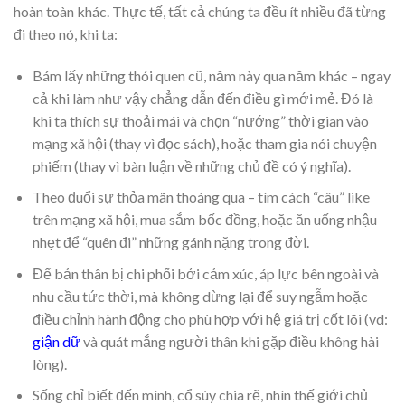
hoàn toàn khác. Thực tế, tất cả chúng ta đều ít nhiều đã từng
đi theo nó, khi ta:
Bám lấy những thói quen cũ, năm này qua năm khác – ngay
cả khi làm như vậy chẳng dẫn đến điều gì mới mẻ. Đó là
khi ta thích sự thoải mái và chọn “nướng” thời gian vào
mạng xã hội (thay vì đọc sách), hoặc tham gia nói chuyện
phiếm (thay vì bàn luận về những chủ đề có ý nghĩa).
Theo đuổi sự thỏa mãn thoáng qua – tìm cách “câu” like
trên mạng xã hội, mua sắm bốc đồng, hoặc ăn uống nhậu
nhẹt để “quên đi” những gánh nặng trong đời.
Để bản thân bị chi phối bởi cảm xúc, áp lực bên ngoài và
nhu cầu tức thời, mà không dừng lại để suy ngẫm hoặc
điều chỉnh hành động cho phù hợp với hệ giá trị cốt lõi (vd:
giận dữ
và quát mắng người thân khi gặp điều không hài
lòng).
Sống chỉ biết đến mình, cổ súy chia rẽ, nhìn thế giới chủ