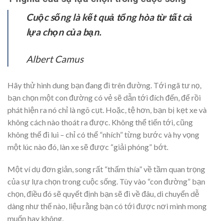
Cuộc sống là kết quả tổng hòa từ tất cả
lựa chọn của bạn.
Albert Camus
Hãy thử hình dung bạn đang đi trên đường. Tới ngã tư nọ,
bạn chọn một con đường có vẻ sẽ dẫn tới đích đến, để rồi
phát hiện ra nó chỉ là ngõ cụt. Hoặc, tệ hơn, bạn bị kẹt xe và
không cách nào thoát ra được. Không thể tiến tới, cũng
không thể đi lui – chỉ có thể “nhích” từng bước và hy vọng
một lúc nào đó, làn xe sẽ được “giải phóng” bớt.
Một ví dụ đơn giản, song rất “thấm thía” về tầm quan trọng
của sự lựa chọn trong cuộc sống. Tùy vào “con đường” bạn
chọn, điều đó sẽ quyết định bạn sẽ đi về đâu, di chuyển dễ
dàng như thế nào, liệu rằng bạn có tới được nơi mình mong
muốn hay không.