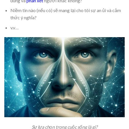
đúng và
phán xét
người khác không?
Niềm tin nào (nếu có) sẽ mang lại cho tôi sự an ủi và cảm
thức ý nghĩa?
v.v…
Sự lựa chọn trong cuộc sống là gì?