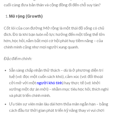
cuối cùng đưa bản thân và cộng đồng đi đến chỗ suy tàn?
Mở rộng (Growth)
Cốt lõi của con đường Mở rộng là một thái độ sống có chủ
đích. Đó là khi bạn luôn nỗ lực hướng đến một tổng thể lớn
hơn, học hỏi, nắm bắt mọi cơ hội phát huy tiềm năng – của
chính mình cũng như mọi người xung quanh.
Đặc điểm chính:
Sẵn sàng chấp nhận thử thách – dù là ở phương diện trí
tuệ (vd: đọc một cuốn sách khó), cảm xúc (vd: đối thoại
cởi mở với một
người khó tính
) hay thực tế (vd: khởi
xướng một dự án mới) – nhằm mục tiêu học hỏi, thích nghi
và phát triển chính mình.
Ưu tiên sự viên mãn lâu dài hơn thỏa mãn ngắn hạn – bằng
cách đầu tư thời gian phát triển kỹ năng thay vì vui chơi