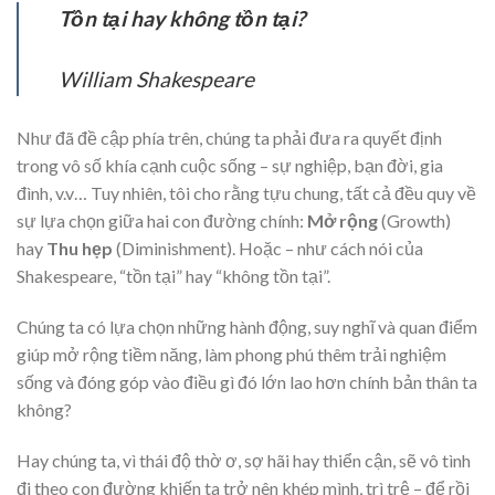
Tồn tại hay không tồn tại?
William Shakespeare
Như đã đề cập phía trên, chúng ta phải đưa ra quyết định
trong vô số khía cạnh cuộc sống – sự nghiệp, bạn đời, gia
đình, v.v… Tuy nhiên, tôi cho rằng tựu chung, tất cả đều quy về
sự lựa chọn giữa hai con đường chính:
Mở rộng
(Growth)
hay
Thu hẹp
(Diminishment). Hoặc – như cách nói của
Shakespeare, “tồn tại” hay “không tồn tại”.
Chúng ta có lựa chọn những hành động, suy nghĩ và quan điểm
giúp mở rộng tiềm năng, làm phong phú thêm trải nghiệm
sống và đóng góp vào điều gì đó lớn lao hơn chính bản thân ta
không?
Hay chúng ta, vì thái độ thờ ơ, sợ hãi hay thiển cận, sẽ vô tình
đi theo con đường khiến ta trở nên khép mình, trì trệ – để rồi