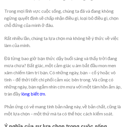
Trong mọi lĩnh vực cuộc sống, chúng ta đã và đang không
ngừng quyết định sẽ chấp nhận điều gì, loại bỏ điều gì, chọn
chỗ đứng của mình ở đâu.
Rất nhiều lần, chúng ta lựa chọn mà không hề ý thức về việc
làm của mình.
Đã từng bao giờ bạn thức dậy buổi sáng và thấy trời đang
mưa chưa? Bất giác, một cảm giác u ám bắt đầu mon men
xâm chiếm tâm trí bạn. Có những ngày, bạn – cố ý hoặc vô
tình – để thời tiết chi phối cảm xúc bên trong. Và cũng có
những ngày, bạn ngắm nhìn cơn mưa với một tâm hồn ấm áp,
tràn đầy
lòng biết ơn
.
Phản ứng có vẻ mang tính bản năng này, về bản chất, cũng là
một lựa chọn – một thứ mà ta có thể học cách kiểm soát.
Ý nghĩa của sự lựa chọn trong cuộc sống