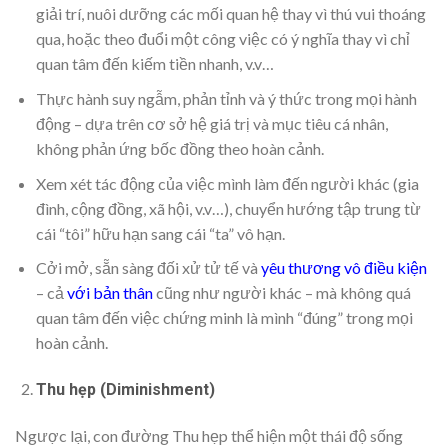
giải trí, nuôi dưỡng các mối quan hệ thay vì thú vui thoáng
qua, hoặc theo đuổi một công việc có ý nghĩa thay vì chỉ
quan tâm đến kiếm tiền nhanh, v.v…
Thực hành suy ngẫm, phản tỉnh và ý thức trong mọi hành
động – dựa trên cơ sở hệ giá trị và mục tiêu cá nhân,
không phản ứng bốc đồng theo hoàn cảnh.
Xem xét tác động của việc mình làm đến người khác (gia
đình, cộng đồng, xã hội, v.v…), chuyển hướng tập trung từ
cái “tôi” hữu hạn sang cái “ta” vô hạn.
Cởi mở, sẵn sàng đối xử tử tế và
yêu thương vô điều kiện
– cả
với bản thân
cũng như người khác – mà không quá
quan tâm đến việc chứng minh là mình “đúng” trong mọi
hoàn cảnh.
Thu hẹp (Diminishment)
Ngược lại, con đường Thu hẹp thể hiện một thái độ sống