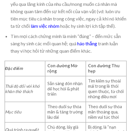
yếu qua lăng kính của nhu cầu/mong muốn cá nhân mà
không quan tâm đến sự kết nối của vạn vật (vd: luôn ưu
tiên mục tiêu cá nhân trong công việc, ngay cả khi nó khiến
ta từ chối
làm việc nhóm
hoặc hy sinh lợi ích tập thể).
Tìm mọi cách chứng minh là mình “đúng” – đến mức sẵn
sàng hy sinh các mối quan hệ; quá
háo thắng
tranh luận
thay vì học hỏi từ những quan điểm khác.
Con đường Mở
Con đường Thu
Đặc điểm
rộng
hẹp
Tìm kiếm sự thoải
Sẵn sàng đón nhận
Thái độ đối với khó
mái trong lề thói
để học hỏi & phát
khăn thử thách
quen thuộc, từ chối
triển
những điều mới
Theo đuổi sự thỏa
Theo đuổi sự thỏa
Mục tiêu
mãn & tăng trưởng
mãn thoáng qua,
lâu dài
niềm vui tức thời
Chủ động, lấy giá
Bị động, là “nạn
Quá trình ra quyết