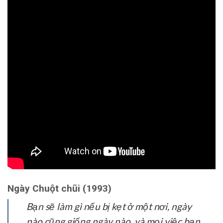
Ngày Chuột chũi (1993)
Bạn sẽ làm gì nếu bị kẹt ở một nơi, ngày
nào cũng giống ngày nào, và mọi việc bạn