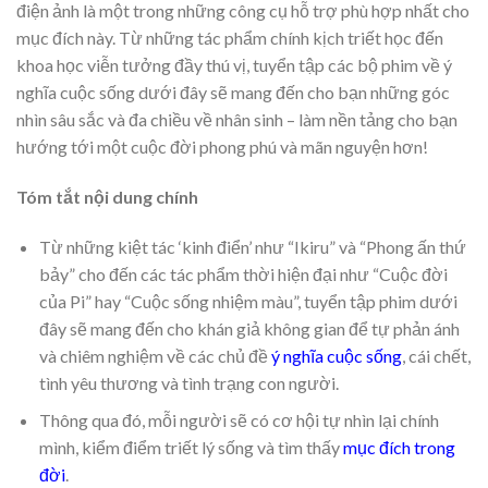
điện ảnh là một trong những công cụ hỗ trợ phù hợp nhất cho
mục đích này. Từ những tác phẩm chính kịch triết học đến
khoa học viễn tưởng đầy thú vị, tuyển tập các bộ phim về ý
nghĩa cuộc sống dưới đây sẽ mang đến cho bạn những góc
nhìn sâu sắc và đa chiều về nhân sinh – làm nền tảng cho bạn
hướng tới một cuộc đời phong phú và mãn nguyện hơn!
Tóm tắt nội dung chính
Từ những kiệt tác ‘kinh điển’ như “Ikiru” và “Phong ấn thứ
bảy” cho đến các tác phẩm thời hiện đại như “Cuộc đời
của Pi” hay “Cuộc sống nhiệm màu”, tuyển tập phim dưới
đây sẽ mang đến cho khán giả không gian để tự phản ánh
và chiêm nghiệm về các chủ đề
ý nghĩa cuộc sống
, cái chết,
tình yêu thương và tình trạng con người.
Thông qua đó, mỗi người sẽ có cơ hội tự nhìn lại chính
mình, kiểm điểm triết lý sống và tìm thấy
mục đích trong
đời
.