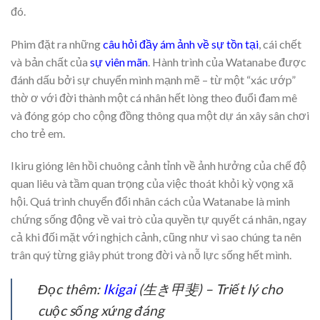
đó.
Phim đặt ra những
câu hỏi đầy ám ảnh về sự tồn tại
, cái chết
và bản chất của
sự viên mãn
. Hành trình của Watanabe được
đánh dấu bởi sự chuyển mình mạnh mẽ – từ một “xác ướp”
thờ ơ với đời thành một cá nhân hết lòng theo đuổi đam mê
và đóng góp cho cộng đồng thông qua một dự án xây sân chơi
cho trẻ em.
Ikiru gióng lên hồi chuông cảnh tỉnh về ảnh hưởng của chế độ
quan liêu và tầm quan trọng của việc thoát khỏi kỳ vọng xã
hội. Quá trình chuyển đổi nhân cách của Watanabe là minh
chứng sống động về vai trò của quyền tự quyết cá nhân, ngay
cả khi đối mặt với nghịch cảnh, cũng như vì sao chúng ta nên
trân quý từng giây phút trong đời và nỗ lực sống hết mình.
Đọc thêm:
Ikigai
(生き甲斐) – Triết lý cho
cuộc sống xứng đáng