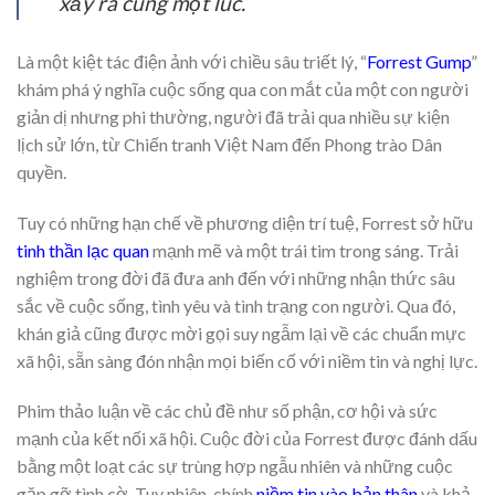
xảy ra cùng một lúc.
Là một kiệt tác điện ảnh với chiều sâu triết lý, “
Forrest Gump
”
khám phá ý nghĩa cuộc sống qua con mắt của một con người
giản dị nhưng phi thường, người đã trải qua nhiều sự kiện
lịch sử lớn, từ Chiến tranh Việt Nam đến Phong trào Dân
quyền.
Tuy có những hạn chế về phương diện trí tuệ, Forrest sở hữu
tinh thần lạc quan
mạnh mẽ và một trái tim trong sáng. Trải
nghiệm trong đời đã đưa anh đến với những nhận thức sâu
sắc về cuộc sống, tình yêu và tình trạng con người. Qua đó,
khán giả cũng được mời gọi suy ngẫm lại về các chuẩn mực
xã hội, sẵn sàng đón nhận mọi biến cố với niềm tin và nghị lực.
Phim thảo luận về các chủ đề như số phận, cơ hội và sức
mạnh của kết nối xã hội. Cuộc đời của Forrest được đánh dấu
bằng một loạt các sự trùng hợp ngẫu nhiên và những cuộc
gặp gỡ tình cờ. Tuy nhiên, chính
niềm tin vào bản thân
và khả