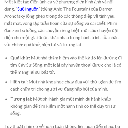
Một kiệt tác điện ảnh cả về phương diện hình ảnh và nội
dung, “
Suối nguồn
” (tiếng Anh: The Fountain) của Darren
Aronofsky lồng ghép trong đó các thông điệp về tình yêu,
mất mát, vòng lặp tuần hoàn của sự sống và cái chết. Phim
đan xen ba luồng câu chuyện riêng biệt, mỗi câu chuyện đại
diện cho một giai đoạn khác nhau trong hành trình của nhân
vật chính: quá khứ, hiện tại và tương lai.
Quá khứ:
Một nhà thám hiểm vào thế kỷ 16 lên đường đi
tìm Cây Sự Sống, một loài cây huyền thoại được cho là có
thể mang lại sự bất tử.
Hiện tại:
Một nhà khoa học chạy đua với thời gian để tìm
cách chữa trị cho người vợ đang hấp hối của mình.
Tương lai:
Một phi hành gia một mình du hành khắp
không gian để tìm kiếm một hành tinh có thể duy trì sự
sống.
Tuy thoạt nhìn có vẻ hoàn toàn không liên quan đến nhau, ba