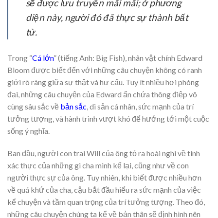
sẽ được lưu truyền mãi mãi; ở phương
diện này, người đó đã thực sự thành bất
tử.
Trong “
Cá lớn
” (tiếng Anh: Big Fish), nhân vật chính Edward
Bloom được biết đến với những câu chuyện không có ranh
giới rõ ràng giữa sự thật và hư cấu. Tuy ít nhiều hơi phóng
đại, những câu chuyện của Edward ẩn chứa thông điệp vô
cùng sâu sắc về
bản sắc
, di sản cá nhân, sức mạnh của trí
tưởng tượng, và hành trình vượt khó để hướng tới một cuộc
sống ý nghĩa.
Ban đầu, người con trai Will của ông tỏ ra hoài nghi về tính
xác thực của những gì cha mình kể lại, cũng như về con
người thực sự của ông. Tuy nhiên, khi biết được nhiều hơn
về quá khứ của cha, cậu bắt đầu hiểu ra sức mạnh của việc
kể chuyện và tầm quan trọng của trí tưởng tượng. Theo đó,
những câu chuyện chúng ta kể về bản thân sẽ định hình nên