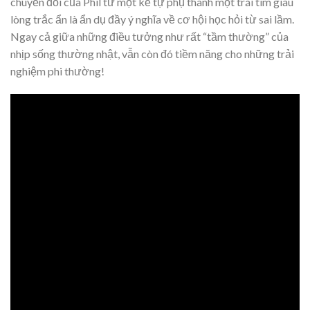
chuyển đổi của Phil từ một kẻ tự phụ thành một trái tim giàu
lòng trắc ẩn là ẩn dụ đầy ý nghĩa về cơ hội học hỏi từ sai lầm.
Ngay cả giữa những điều tưởng như rất “tầm thường” của
nhịp sống thường nhật, vẫn còn đó tiềm năng cho những trải
nghiệm phi thường!