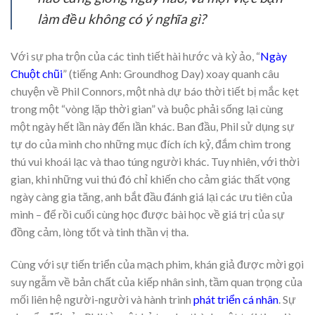
làm đều không có ý nghĩa gì?
Với sự pha trộn của các tình tiết hài hước và kỳ ảo, “
Ngày
Chuột chũi
” (tiếng Anh: Groundhog Day) xoay quanh câu
chuyện về Phil Connors, một nhà dự báo thời tiết bị mắc kẹt
trong một “vòng lặp thời gian” và buộc phải sống lại cùng
một ngày hết lần này đến lần khác. Ban đầu, Phil sử dụng sự
tự do của mình cho những mục đích ích kỷ, đắm chìm trong
thú vui khoái lạc và thao túng người khác. Tuy nhiên, với thời
gian, khi những vui thú đó chỉ khiến cho cảm giác thất vọng
ngày càng gia tăng, anh bắt đầu đánh giá lại các ưu tiên của
mình – để rồi cuối cùng học được bài học về giá trị của sự
đồng cảm, lòng tốt và tinh thần vị tha.
Cùng với sự tiến triển của mạch phim, khán giả được mời gọi
suy ngẫm về bản chất của kiếp nhân sinh, tầm quan trọng của
mối liên hệ người-người và hành trình
phát triển cá nhân
. Sự