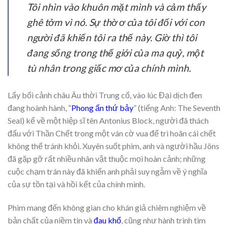
Tôi nhìn vào khuôn mặt mình và cảm thấy
ghê tởm vì nó. Sự thờ ơ của tôi đối với con
người đã khiến tôi ra thế này. Giờ thì tôi
đang sống trong thế giới của ma quỷ, một
tù nhân trong giấc mơ của chính mình.
Lấy bối cảnh châu Âu thời Trung cổ, vào lúc Đại dịch đen
đang hoành hành, “
Phong ấn thứ bảy
” (tiếng Anh: The Seventh
Seal) kể về một hiệp sĩ tên Antonius Block, người đã thách
đấu với Thần Chết trong một ván cờ vua để trì hoãn cái chết
không thể tránh khỏi. Xuyên suốt phim, anh và người hầu Jöns
đã gặp gỡ rất nhiều nhân vật thuộc mọi hoàn cảnh; những
cuộc chạm trán này đã khiến anh phải suy ngẫm về ý nghĩa
của sự tồn tại và hồi kết của chính mình.
Phim mang đến không gian cho khán giả chiêm nghiệm về
bản chất của niềm tin và
đau khổ
, cũng như hành trình tìm