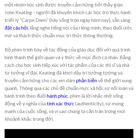
một nhóm học sinh được truyền cảm hứng bởi thầy giáo
John Keating – người đã khuyến khích các học trò thực hành
triết lý “Carpe Diem” (hãy sống trọn ngày hôm nay), sẵn sàng
đặt câu hỏi
, lắng nghe tiếng nói của riêng mình, theo đuổi ước
mơ và thách thức chuẩn mục tri thức thông thường.
Bộ phim trình bày về tác động của giáo dục đối với quá trình
hình thành thế giới quan và ý thức về mục đích cá nhân. Bằng
cách cho học sinh tiếp xúc với tác phẩm của các thi sĩ và nhà
tư tưởng vĩ đại, Keating đã khơi dậy trí tưởng tượng và
truyền cảm hứng cho các em dám
phản biện
về thế giới xung
quanh. Thông qua các chủ đề chuẩn mực xã hội, sự nổi loạn và
hành trình theo đuổi
hạnh phúc
, phim là lời nhắc nhở sống
động về ý nghĩa của
tính xác thực
(authenticity), sự mong
manh của cuộc sống, và vì sao chúng ta cần trân trọng mọi
khoảnh khắc trong đời.