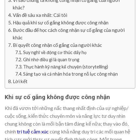
Vì sao chúng ta không công nhận cố gắng của người
khác?
Vấn đề sâu xa nhất: Cái tôi
Hậu quả khi sự cố gắng không được công nhận
Bước đầu để học cách công nhận sự cố gắng của người
khác
Bí quyết công nhận cố gắng của người khác
Suy nghĩ về động cơ thúc đẩy họ
Ghi nhớ điều gì là quan trọng
Thực hành kỹ năng kể chuyện (storytelling)
Sáng tạo và cá nhân hóa trong nỗ lực công nhận
Lời kết
Khi sự cố gắng không được công nhận
Khi đã vươn tới những nấc thang nhất định của sự nghiệp/
cuộc sống, kiến thức chuyên môn và năng lực tư duy nhìn
chung không còn là mối bận tâm đáng kể nữa; thay vào đó,
chính
trí tuệ cảm xúc
cùng khả năng duy trì các mối quan hệ
tích cực mới thực sự quyết định thành công. Một trong