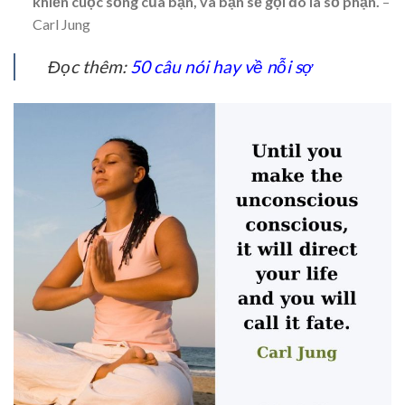
khiển cuộc sống của bạn, và bạn sẽ gọi đó là số phận.
–
Carl Jung
Đọc thêm:
50 câu nói hay về nỗi sợ