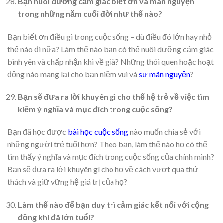
Bạn nuôi dưỡng cảm giác biết ơn và mãn nguyện
trong những năm cuối đời như thế nào?
Bạn biết ơn điều gì trong cuộc sống – dù điều đó lớn hay nhỏ
thế nào đi nữa? Làm thế nào bạn có thể nuôi dưỡng cảm giác
bình yên và chấp nhận khi về già? Những thói quen hoặc hoạt
động nào mang lại cho bạn niềm vui và
sự mãn nguyện
?
Bạn sẽ đưa ra lời khuyên gì cho thế hệ trẻ về việc tìm
kiếm ý nghĩa và mục đích trong cuộc sống?
Bạn đã học được
bài học cuộc sống
nào muốn chia sẻ với
những người trẻ tuổi hơn? Theo bạn, làm thế nào họ có thể
tìm thấy ý nghĩa và mục đích trong cuộc sống của chính mình?
Bạn sẽ đưa ra lời khuyên gì cho họ về cách vượt qua thử
thách và giữ vững hệ giá trị của họ?
Làm thế nào để bạn duy trì cảm giác kết nối với cộng
đồng khi đã lớn tuổi?