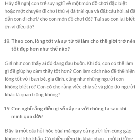
Hãy đề nghị con trẻ suy nghĩ về một món đồ chơi đặc biệt
hoặc một chuyến đi chơi thú vị đã trải qua và đặt câu hỏi, ai đã
dẫn con đi chơi/ cho con món đồ chơi đó? Tại sao con lại biết
ơn vì điều đó?
Theo con, lòng tốt và sự tử tế làm cho thế giới trở nên
tốt đẹp hơn như thế nào?
Giả như con thấy ai đó đang đau buồn. Khi đó, con có thể làm
gì để giúp họ cảm thấy tốt hơn? Con làm cách nào để thể hiện
lòng tốt với bạn bè, gia đình, cũng như những người con
không biết rõ? Con có cho rằng việc chia sẻ và giúp đỡ người
khác là quan trọng không?
Con nghĩ rằng điều gì sẽ xảy ra với chúng ta sau khi
mình qua đời?
Đây là một câu hỏi ‘hóc búa’ mà ngay cả người lớn cũng gặp
không ít khó khăn. Có nhiều niềm tin khác nhau – mỗi trường