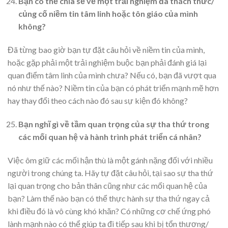
Bạn có thể chia sẻ về một trải nghiệm đã thách thức/
củng cố niềm tin tâm linh hoặc tôn giáo của mình
không?
Đã từng bao giờ bạn tự đặt câu hỏi về niềm tin của mình,
hoặc gặp phải một trải nghiệm buộc bạn phải đánh giá lại
quan điểm tâm linh của mình chưa? Nếu có, bạn đã vượt qua
nó như thế nào? Niềm tin của bạn có phát triển mạnh mẽ hơn
hay thay đổi theo cách nào đó sau sự kiện đó không?
Bạn nghĩ gì về tầm quan trọng của sự tha thứ trong
các mối quan hệ và hành trình phát triển cá nhân?
Việc ôm giữ các mối hận thù là một gánh nặng đối với nhiều
người trong chúng ta. Hãy tự đặt câu hỏi, tại sao sự tha thứ
lại quan trọng cho bản thân cũng như các mối quan hệ của
bạn? Làm thế nào bạn có thể thực hành sự tha thứ ngay cả
khi điều đó là vô cùng khó khăn? Có những cơ chế ứng phó
lành mạnh nào có thể giúp ta đi tiếp sau khi bị tổn thương/