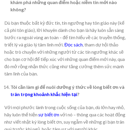
khám phá những quan điểm hoặc niềm tin mới nào
không?
Dù bạn thuộc bất kỳ đức tin, tín ngưỡng hay tôn giáo này (kể
cả phi tôn giáo), lời khuyên dành cho bạn là hãy luôn sẵn sàng
bước ra ngoài vùng an toàn – để tìm hiểu về các truyền thống,
triết lý và giáo lý tâm linh mới.
Đọc sách
, tham dự hội thảo
hoặc trò chuyện với những người từ các tín ngưỡng khác sẽ
cho bạn cơ hội để tiếp xúc với những quan điểm mới này, qua
đó mở rộng nhận thức cũng như tăng cường thêm sức mạnh
tâm linh của bạn.
Tôi cần làm gì để nuôi dưỡng ý thức về lòng biết ơn và
trân trọng khoảnh khắc hiện tại
?
Với mọi phước lành trong cuộc sống của bạn, dù lớn hay nhỏ,
hãy luôn thể hiện
sự biết ơn
với nó – thông qua các hoạt động
như viết nhật ký lòng biết ơn, suy ngẫm về những gì bạn trân
quý trước khi ngủ, hoặc tâm sự với người khác.