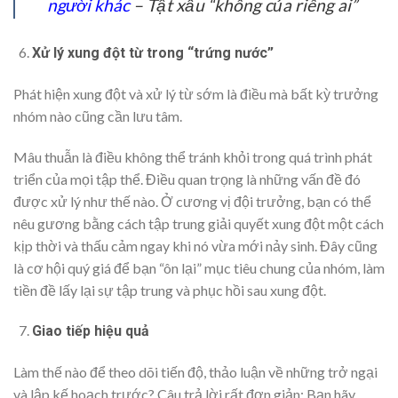
người khác
– Tật xấu “không của riêng ai”
Xử lý xung đột từ trong “trứng nước”
Phát hiện xung đột và xử lý từ sớm là điều mà bất kỳ trưởng
nhóm nào cũng cần lưu tâm.
Mâu thuẫn là điều không thể tránh khỏi trong quá trình phát
triển của mọi tập thể. Điều quan trọng là những vấn đề đó
được xử lý như thế nào. Ở cương vị đội trưởng, bạn có thể
nêu gương bằng cách tập trung giải quyết xung đột một cách
kịp thời và thấu cảm ngay khi nó vừa mới nảy sinh. Đây cũng
là cơ hội quý giá để bạn “ôn lại” mục tiêu chung của nhóm, làm
tiền đề lấy lại sự tập trung và phục hồi sau xung đột.
Giao tiếp hiệu quả
Làm thế nào để theo dõi tiến độ, thảo luận về những trở ngại
và lập kế hoạch trước? Câu trả lời rất đơn giản: Bạn hãy