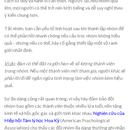
cách tư duy và hành vi cần thiết. Ngược lại, nếu nhóm quá
lớn, mọi người có thể trở nên lười biếng và dễ suy nghĩ theo
ý kiến chung hơn.
Tất nhiên, bạn cần yếu tố linh hoạt sau khi thành lập nhóm để
có thể phản hồi nhanh chóng nếu cấu trúc nhóm không hiệu
quả – nhưng nếu có thể, hãy cố gắng thiết lập một số ranh
giới nhất định.
Ví dụ
: Bạn có thể đặt ra giới hạn về số lượng thành viên
trong nhóm. Nếu một thành viên mới tham gia, người khác sẽ
phải rời đi để ngăn ngừa tình trạng làm việc nhóm kém hiệu
quả.
Sự đa dạng cũng rất quan trọng, vì vậy hãy đảm bảo đội
nhóm bao gồm các thành viên thuộc nhiều lứa tuổi, nền tảng
kinh tế xã hội, gốc gác và giới tính khác nhau.
Nghiên cứu của
Hiệp hội Tâm lý học Hoa Kỳ
(American Psychological
Association) cho thấy các đội nhóm đa dạng thường ghi nhận