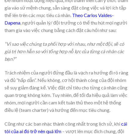
Để nhóm hoạt động hiệu quả, mọi thành viên cần ý thức tham
gia vào sứ mệnh chung, sẵn sàng đặt công việc và lợi ích tập
thể lên trên các mục tiêu cá nhân.
Theo Carlos Valdes-
Dapena
, người quản lý/ đội trưởng có thể thu hút mọi người
tham gia vào việc chung bằng cách đặt câu hỏi như sau:
“Vì sao việc chúng ta phối hợp với nhau, như một đội, sẽ có
giá trị hơn hẳn so với tổng hợp nỗ lực của từng cá nhân các
bạn?”
Trách nhiệm của người đứng đầu là vạch ra hướng đi rõ ràng
và đủ “hấp dẫn”. Nếu không, cơ hội thành công của đội nhóm
sẽ suy giảm đáng kể. Việc đặt chỉ tiêu cho từng cá nhân cũng
quan trọng không kém. Tuy nhiên, để tối đa hiệu quả làm việc
nhóm, mọi người cần cam kết tuân thủ theo một hệ thống
điều lệ (team charter) và hướng đến mục tiêu chung.
Cũng như các ban nhạc thành công nhất trong lịch sử, khi
cái
tôi của ai đó trở nên quá lớn
– vượt lên mục đích chung, đội